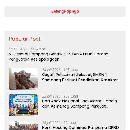
Selengkapnya
Popular Post
10 Juli 2026
113 Lihat
31 Desa di Sampang Bentuk DESTANA FPRB Dorong
Penguatan Kesiapsiagaan
14 Juli 2026
105 Lihat
Cegah Pelecehan Seksual, SMKN 1
Sampang Perkuat Pendidikan Karakter
Sejak MPLS
23 Juli 2026
102 Lihat
Hari Anak Nasional Jadi Alarm, Cabdin
dan Kemenag Sampang Perkuat
Pencegahan Kekerasan Seksual Anak
18 Juli 2026
92 Lihat
Kursi Kosong Dominasi Paripurna DPRD