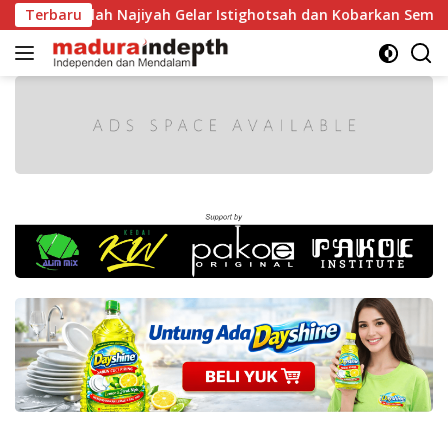
Langsung
Raudlah Najiyah Gelar Istighotsah dan Kobarkan Semangat Nas
Terbaru
ke
konten