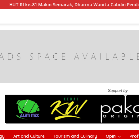
 Makin Semarak, Dharma Wanita Cabdin Pendidikan Sampang 
gy
Art and Culture
Tourism and Culinary
Opini
Profi