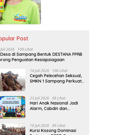
opular Post
 Juli 2026
109 Lihat
 Desa di Sampang Bentuk DESTANA FPRB
rong Penguatan Kesiapsiagaan
14 Juli 2026
100 Lihat
Cegah Pelecehan Seksual,
SMKN 1 Sampang Perkuat
Pendidikan Karakter Sejak
MPLS
23 Juli 2026
98 Lihat
Hari Anak Nasional Jadi
Alarm, Cabdin dan
Kemenag Sampang
Perkuat Pencegahan
Kekerasan Seksual Anak
18 Juli 2026
89 Lihat
Kursi Kosong Dominasi