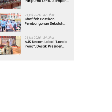
Paripurna DPRD Sampang,
Sidang Tertunda
21 Juli 2026
87 Lihat
Khofifah Pastikan
Pembangunan Sekolah
Rakyat Terpadu Sampang
Siap Cetak Generasi
Indonesia Emas
26 Juli 2026
84 Lihat
AJS Kecam Label “Londo
Ireng”, Desak Presiden
Prabowo Minta Maaf