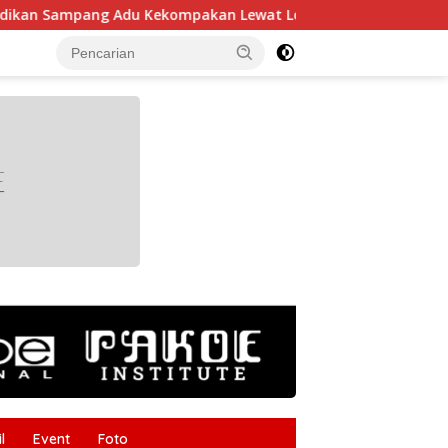
Adu Kekompakan Lewat Lomba Kereta Balon
Gudang Ger
tutup
l
Event
Foto