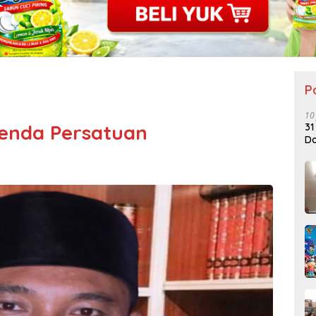
P
10
genda Persatuan
31
Do