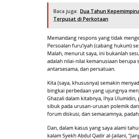
Baca juga:
Dua Tahun Kepemimpina
Terpusat di Perkotaan
Memandang respons yang tidak mengen
Persoalan furu’iyah (cabang hukum) sema
Malah, menurut saya, ini bukanlah ses
adalah nilai-nilai kemanusiaan berupa 
antarsesama, dan persatuan.
Kita (saya, khususnya) semakin menyada
bingkai perbedaan yang ujungnya menja
Ghazali dalam kitabnya, Ihya Ulumidin, p
sibuk pada urusan-urusan polemik da
forum diskusi, dan semacamnya, padaha
Dan, dalam kasus yang saya alami tah
kalam Syekh Abdul Qadir al-Jailani, “J