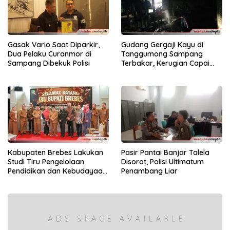
Gasak Vario Saat Diparkir,
Gudang Gergaji Kayu di
Dua Pelaku Curanmor di
Tanggumong Sampang
Sampang Dibekuk Polisi
Terbakar, Kerugian Capai
Rp55 Juta
Kabupaten Brebes Lakukan
Pasir Pantai Banjar Talela
Studi Tiru Pengelolaan
Disorot, Polisi Ultimatum
Pendidikan dan Kebudayaan
Penambang Liar
di Kabupaten Sumenep