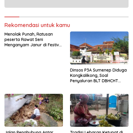
Rekomendasi untuk kamu
Menolak Punah, Ratusan
peserta Rawat Seni
Menganyam Janur di Festival
Ketupat 2026
Dinsos P3A Sumenep Diduga
Kongkalikong, Soal
Penyaluran BLT DBHCHT
Desa Padangdangan
Jalan Penghubung Antar
Tradisi Lebaran Ketupat di