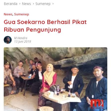
Beranda
News
Sumenep
News
,
Sumenep
Gua Soekarno Berhasil Pikat
Ribuan Pengunjung
M Hendra
13 Juni 2019