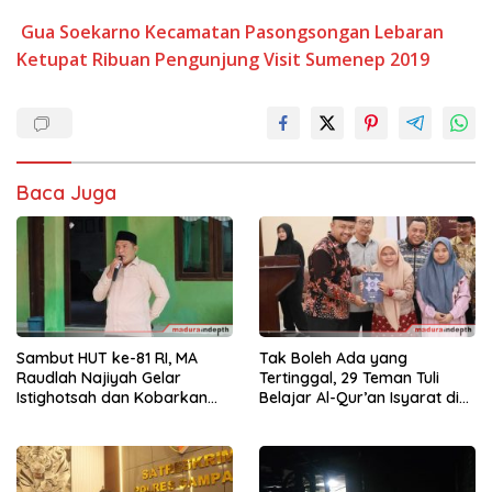
Gua Soekarno
Kecamatan Pasongsongan
Lebaran
Ketupat
Ribuan Pengunjung
Visit Sumenep 2019
Baca Juga
Sambut HUT ke-81 RI, MA
Tak Boleh Ada yang
Raudlah Najiyah Gelar
Tertinggal, 29 Teman Tuli
Istighotsah dan Kobarkan
Belajar Al-Qur’an Isyarat di
Semangat Nasionalisme
Sampang
Siswa