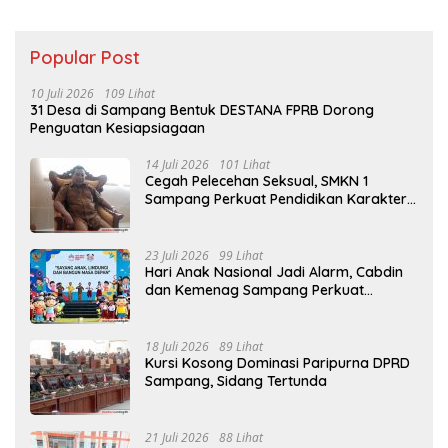
Popular Post
10 Juli 2026
109 Lihat
31 Desa di Sampang Bentuk DESTANA FPRB Dorong
Penguatan Kesiapsiagaan
14 Juli 2026
101 Lihat
Cegah Pelecehan Seksual, SMKN 1
Sampang Perkuat Pendidikan Karakter
Sejak MPLS
23 Juli 2026
99 Lihat
Hari Anak Nasional Jadi Alarm, Cabdin
dan Kemenag Sampang Perkuat
Pencegahan Kekerasan Seksual Anak
18 Juli 2026
89 Lihat
Kursi Kosong Dominasi Paripurna DPRD
Sampang, Sidang Tertunda
21 Juli 2026
88 Lihat