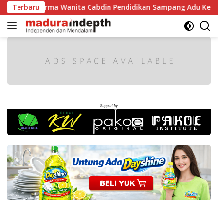
Langsung
arma Wanita Cabdin Pendidikan Sampang Adu Kekompakan Lew
Terbaru
ke
konten