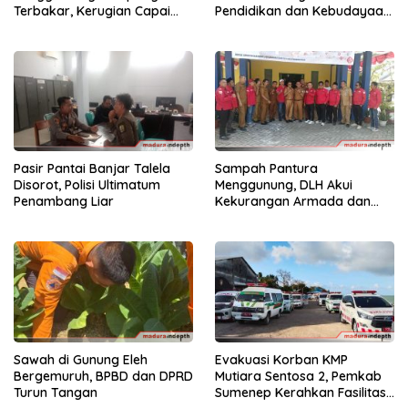
Terbakar, Kerugian Capai
Pendidikan dan Kebudayaan
Rp55 Juta
di Kabupaten Sumenep
Pasir Pantai Banjar Talela
Sampah Pantura
Disorot, Polisi Ultimatum
Menggunung, DLH Akui
Penambang Liar
Kekurangan Armada dan
Tenaga
Sawah di Gunung Eleh
Evakuasi Korban KMP
Bergemuruh, BPBD dan DPRD
Mutiara Sentosa 2, Pemkab
Turun Tangan
Sumenep Kerahkan Fasilitas