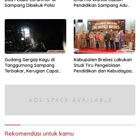
Sampang Dibekuk Polisi
Pendidikan Sampang Adu
Kekompakan Lewat Lomba
Kereta Balon
Gudang Gergaji Kayu di
Kabupaten Brebes Lakukan
Tanggumong Sampang
Studi Tiru Pengelolaan
Terbakar, Kerugian Capai
Pendidikan dan Kebudayaan
Rp55 Juta
di Kabupaten Sumenep
Rekomendasi untuk kamu