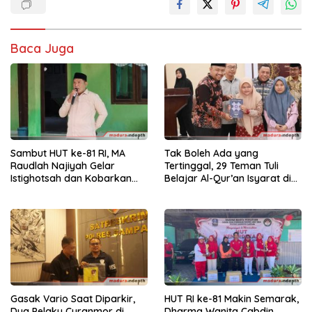
Baca Juga
Sambut HUT ke-81 RI, MA
Tak Boleh Ada yang
Raudlah Najiyah Gelar
Tertinggal, 29 Teman Tuli
Istighotsah dan Kobarkan
Belajar Al-Qur’an Isyarat di
Semangat Nasionalisme
Sampang
Siswa
Gasak Vario Saat Diparkir,
HUT RI ke-81 Makin Semarak,
Dua Pelaku Curanmor di
Dharma Wanita Cabdin