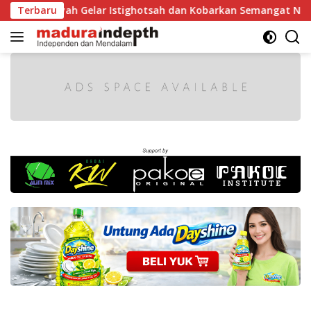
Langsung
yah Gelar Istighotsah dan Kobarkan Semangat Nasionalisme S
Terbaru
ke
konten