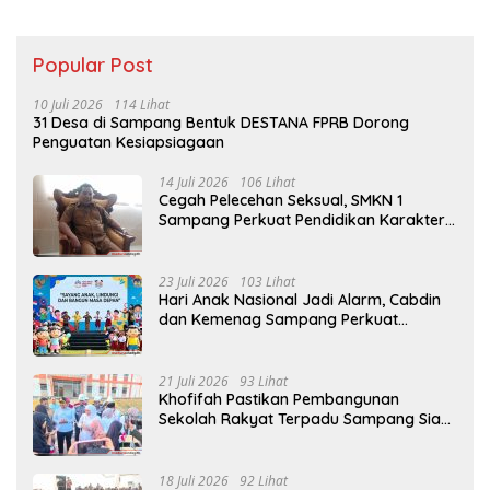
Popular Post
10 Juli 2026
114 Lihat
31 Desa di Sampang Bentuk DESTANA FPRB Dorong
Penguatan Kesiapsiagaan
14 Juli 2026
106 Lihat
Cegah Pelecehan Seksual, SMKN 1
Sampang Perkuat Pendidikan Karakter
Sejak MPLS
23 Juli 2026
103 Lihat
Hari Anak Nasional Jadi Alarm, Cabdin
dan Kemenag Sampang Perkuat
Pencegahan Kekerasan Seksual Anak
21 Juli 2026
93 Lihat
Khofifah Pastikan Pembangunan
Sekolah Rakyat Terpadu Sampang Siap
Cetak Generasi Indonesia Emas
18 Juli 2026
92 Lihat