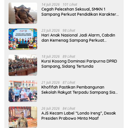
14 Juli 2026
101 Lihat
Cegah Pelecehan Seksual, SMKN 1
Sampang Perkuat Pendidikan Karakter
Sejak MPLS
23 Juli 2026
98 Lihat
Hari Anak Nasional Jadi Alarm, Cabdin
dan Kemenag Sampang Perkuat
Pencegahan Kekerasan Seksual Anak
18 Juli 2026
89 Lihat
Kursi Kosong Dominasi Paripurna DPRD
Sampang, Sidang Tertunda
21 Juli 2026
87 Lihat
Khofifah Pastikan Pembangunan
Sekolah Rakyat Terpadu Sampang Siap
Cetak Generasi Indonesia Emas
26 Juli 2026
84 Lihat
AJS Kecam Label “Londo Ireng”, Desak
Presiden Prabowo Minta Maaf