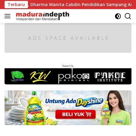
Langsung
arak, Dharma Wanita Cabdin Pendidikan Sampang Adu Kekompa
Terbaru
ke
konten