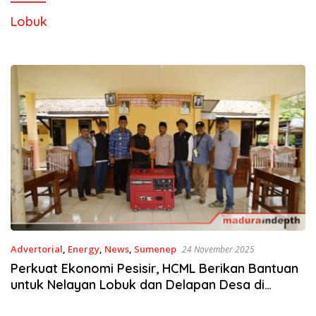
Lobuk
Advertorial
,
Energy
,
News
,
Sumenep
24 November 2025
Perkuat Ekonomi Pesisir, HCML Berikan Bantuan
untuk Nelayan Lobuk dan Delapan Desa di
Giligenting