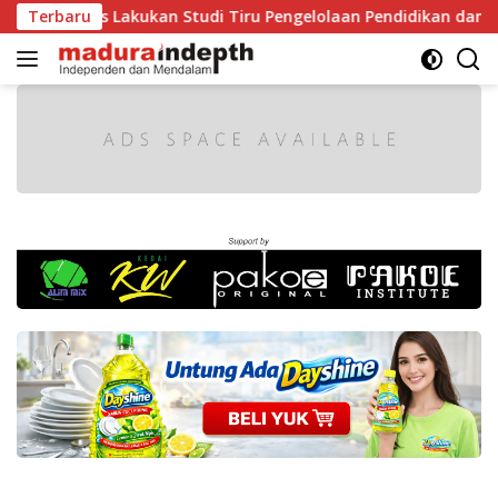
Langsung
ebes Lakukan Studi Tiru Pengelolaan Pendidikan dan Kebuday
Terbaru
ke
konten