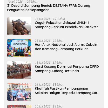
10 Juli 2026
109 Lihat
31 Desa di Sampang Bentuk DESTANA FPRB Dorong
Penguatan Kesiapsiagaan
14 Juli 2026
101 Lihat
Cegah Pelecehan Seksual, SMKN 1
Sampang Perkuat Pendidikan Karakter
Sejak MPLS
23 Juli 2026
99 Lihat
Hari Anak Nasional Jadi Alarm, Cabdin
dan Kemenag Sampang Perkuat
Pencegahan Kekerasan Seksual Anak
18 Juli 2026
89 Lihat
Kursi Kosong Dominasi Paripurna DPRD
Sampang, Sidang Tertunda
21 Juli 2026
88 Lihat
Khofifah Pastikan Pembangunan
Sekolah Rakyat Terpadu Sampang Siap
Cetak Generasi Indonesia Emas
26 Juli 2026
84 Lihat