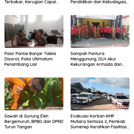
Terbakar, Kerugian Capai
Pendidikan dan Kebudayaan
Rp55 Juta
di Kabupaten Sumenep
Pasir Pantai Banjar Talela
Sampah Pantura
Disorot, Polisi Ultimatum
Menggunung, DLH Akui
Penambang Liar
Kekurangan Armada dan
Tenaga
Sawah di Gunung Eleh
Evakuasi Korban KMP
Bergemuruh, BPBD dan DPRD
Mutiara Sentosa 2, Pemkab
Turun Tangan
Sumenep Kerahkan Fasilitas
Penuh di Pelabuhan Kalianget