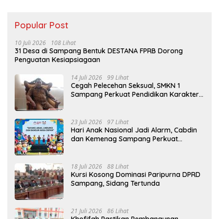
Popular Post
10 Juli 2026
108 Lihat
31 Desa di Sampang Bentuk DESTANA FPRB Dorong
Penguatan Kesiapsiagaan
14 Juli 2026
99 Lihat
Cegah Pelecehan Seksual, SMKN 1
Sampang Perkuat Pendidikan Karakter
Sejak MPLS
23 Juli 2026
97 Lihat
Hari Anak Nasional Jadi Alarm, Cabdin
dan Kemenag Sampang Perkuat
Pencegahan Kekerasan Seksual Anak
18 Juli 2026
88 Lihat
Kursi Kosong Dominasi Paripurna DPRD
Sampang, Sidang Tertunda
21 Juli 2026
86 Lihat
Khofifah Pastikan Pembangunan