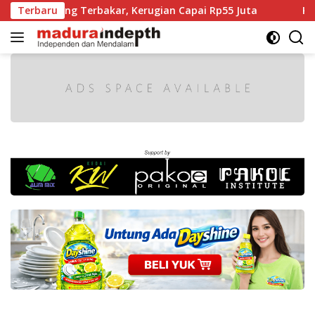
Langsung
ng Terbakar, Kerugian Capai Rp55 Juta
Terbaru
Kabupaten Br
ke
konten