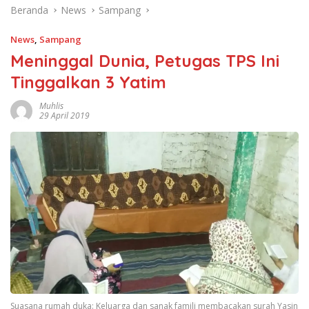
Beranda
News
Sampang
News
,
Sampang
Meninggal Dunia, Petugas TPS Ini
Tinggalkan 3 Yatim
Muhlis
29 April 2019
Suasana rumah duka: Keluarga dan sanak famili membacakan surah Yasin