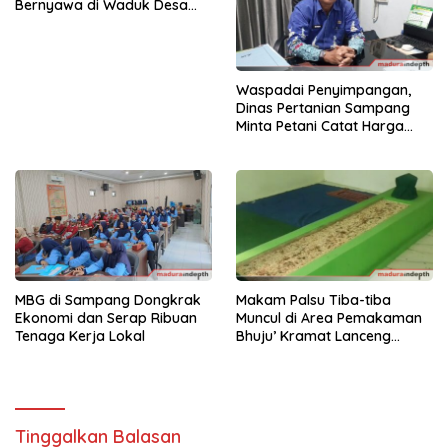
Bernyawa di Waduk Desa
Tlambah
Waspadai Penyimpangan,
Dinas Pertanian Sampang
Minta Petani Catat Harga
dan Laporkan Kios Nakal
MBG di Sampang Dongkrak
Makam Palsu Tiba-tiba
Ekonomi dan Serap Ribuan
Muncul di Area Pemakaman
Tenaga Kerja Lokal
Bhuju’ Kramat Lanceng
Sampang
Tinggalkan Balasan