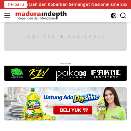
Langsung
hotsah dan Kobarkan Semangat Nasionalisme Siswa
Terbaru
Tak
ke
konten