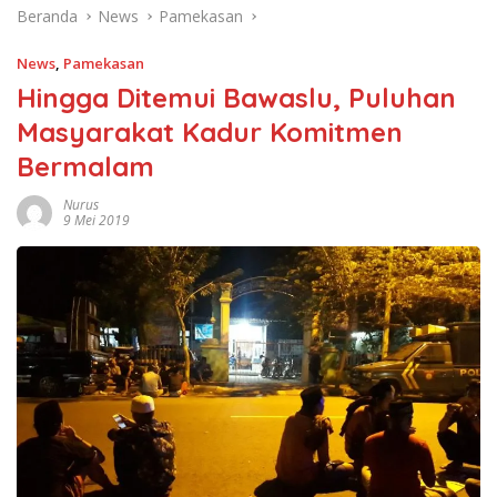
Beranda
News
Pamekasan
News
,
Pamekasan
Hingga Ditemui Bawaslu, Puluhan
Masyarakat Kadur Komitmen
Bermalam
Nurus
9 Mei 2019