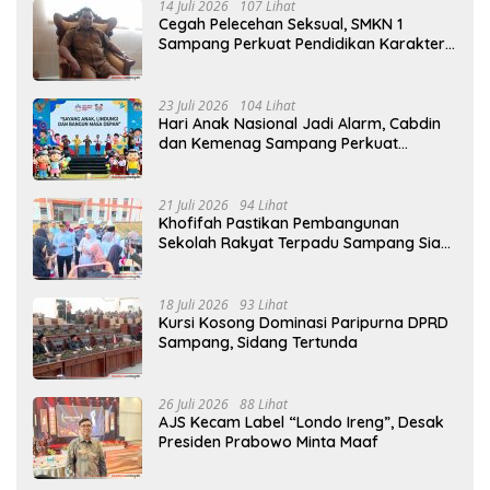
14 Juli 2026
107 Lihat
Cegah Pelecehan Seksual, SMKN 1
Sampang Perkuat Pendidikan Karakter
Sejak MPLS
23 Juli 2026
104 Lihat
Hari Anak Nasional Jadi Alarm, Cabdin
dan Kemenag Sampang Perkuat
Pencegahan Kekerasan Seksual Anak
21 Juli 2026
94 Lihat
Khofifah Pastikan Pembangunan
Sekolah Rakyat Terpadu Sampang Siap
Cetak Generasi Indonesia Emas
18 Juli 2026
93 Lihat
Kursi Kosong Dominasi Paripurna DPRD
Sampang, Sidang Tertunda
26 Juli 2026
88 Lihat
AJS Kecam Label “Londo Ireng”, Desak
Presiden Prabowo Minta Maaf