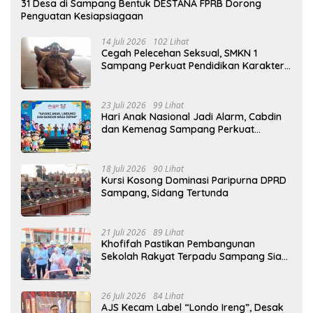
31 Desa di Sampang Bentuk DESTANA FPRB Dorong
Penguatan Kesiapsiagaan
14 Juli 2026
102 Lihat
Cegah Pelecehan Seksual, SMKN 1
Sampang Perkuat Pendidikan Karakter
Sejak MPLS
23 Juli 2026
99 Lihat
Hari Anak Nasional Jadi Alarm, Cabdin
dan Kemenag Sampang Perkuat
Pencegahan Kekerasan Seksual Anak
18 Juli 2026
90 Lihat
Kursi Kosong Dominasi Paripurna DPRD
Sampang, Sidang Tertunda
21 Juli 2026
89 Lihat
Khofifah Pastikan Pembangunan
Sekolah Rakyat Terpadu Sampang Siap
Cetak Generasi Indonesia Emas
26 Juli 2026
84 Lihat
AJS Kecam Label “Londo Ireng”, Desak