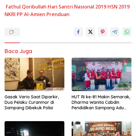
Fathul Qoribullah
Hari Santri Nasional 2019
HSN 2019
NKRI
PP Al-Amien Prenduan
Baca Juga
Gasak Vario Saat Diparkir,
HUT RI ke-81 Makin Semarak,
Dua Pelaku Curanmor di
Dharma Wanita Cabdin
Sampang Dibekuk Polisi
Pendidikan Sampang Adu
Kekompakan Lewat Lomba
Kereta Balon