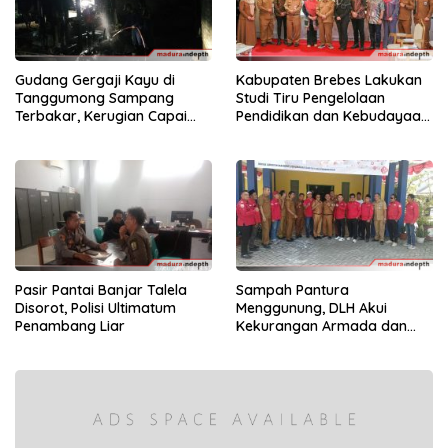
Gudang Gergaji Kayu di
Kabupaten Brebes Lakukan
Tanggumong Sampang
Studi Tiru Pengelolaan
Terbakar, Kerugian Capai
Pendidikan dan Kebudayaan
Rp55 Juta
di Kabupaten Sumenep
Pasir Pantai Banjar Talela
Sampah Pantura
Disorot, Polisi Ultimatum
Menggunung, DLH Akui
Penambang Liar
Kekurangan Armada dan
Tenaga