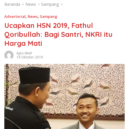
Beranda
News
Sampang
Advertorial
,
News
,
Sampang
Ucapkan HSN 2019, Fathul
Qoribullah: Bagi Santri, NKRI itu
Harga Mati
Agus Wedi
19 Oktober 2019