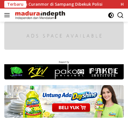
Langsung
ku Curanmor di Sampang Dibekuk Polisi
Terbaru
HUT RI ke-81 M
ke
konten