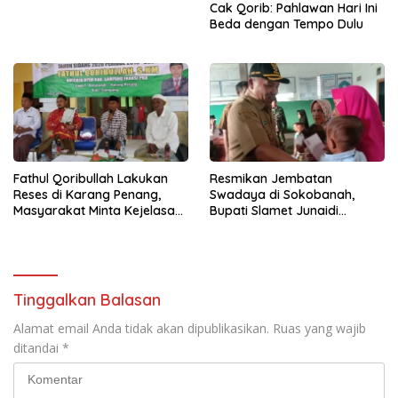
Cak Qorib: Pahlawan Hari Ini
Beda dengan Tempo Dulu
Fathul Qoribullah Lakukan
Resmikan Jembatan
Reses di Karang Penang,
Swadaya di Sokobanah,
Masyarakat Minta Kejelasan
Bupati Slamet Junaidi
Program Tower Desa
Diapresiasi Anggota DPRD
Dapil 5
Tinggalkan Balasan
Alamat email Anda tidak akan dipublikasikan.
Ruas yang wajib
ditandai
*