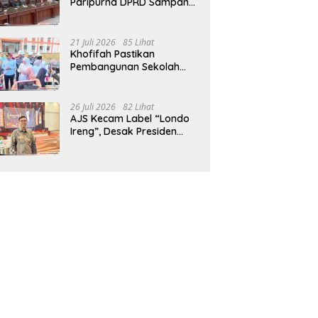
Paripurna DPRD Sampang,
Sidang Tertunda
21 Juli 2026
85 Lihat
Khofifah Pastikan
Pembangunan Sekolah
Rakyat Terpadu Sampang
Siap Cetak Generasi
Indonesia Emas
26 Juli 2026
82 Lihat
AJS Kecam Label “Londo
Ireng”, Desak Presiden
Prabowo Minta Maaf