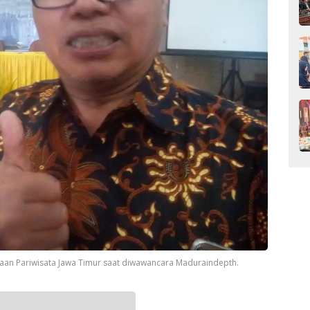
yaan Pariwisata Jawa Timur saat diwawancara Maduraindepth.