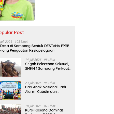
opular Post
 Juli 2026
108 Lihat
 Desa di Sampang Bentuk DESTANA FPRB
rong Penguatan Kesiapsiagaan
14 Juli 2026
98 Lihat
Cegah Pelecehan Seksual,
SMKN 1 Sampang Perkuat
Pendidikan Karakter Sejak
MPLS
23 Juli 2026
96 Lihat
Hari Anak Nasional Jadi
Alarm, Cabdin dan
Kemenag Sampang
Perkuat Pencegahan
Kekerasan Seksual Anak
18 Juli 2026
87 Lihat
Kursi Kosong Dominasi