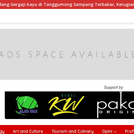
Tanggumong Sampang Terbakar, Kerugian Capai Rp55 Juta
gy
Art and Culture
Tourism and Culinary
Opini
Profi