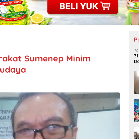
P
10
arakat Sumenep Minim
31
Do
Budaya