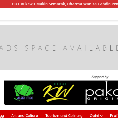
e-81 Makin Semarak, Dharma Wanita Cabdin Pendidikan Sampa
gy
Art and Culture
Tourism and Culinary
Opini
Profi