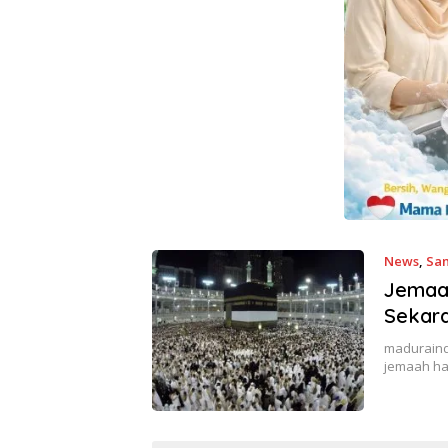
News
,
Sa
Jemaah
Sekara
madurainde
jemaah ha