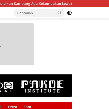
ng Adu Kekompakan Lewat Lomba Kereta Balon
Gudang
tutup
l
Event
Foto