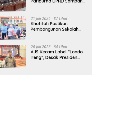
Paripurna DPRD Sampang,
Sidang Tertunda
21 Juli 2026
87 Lihat
Khofifah Pastikan
Pembangunan Sekolah
Rakyat Terpadu Sampang
Siap Cetak Generasi
Indonesia Emas
26 Juli 2026
84 Lihat
AJS Kecam Label “Londo
Ireng”, Desak Presiden
Prabowo Minta Maaf