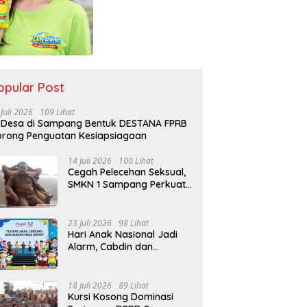
opular Post
 Juli 2026
109 Lihat
 Desa di Sampang Bentuk DESTANA FPRB
rong Penguatan Kesiapsiagaan
14 Juli 2026
100 Lihat
Cegah Pelecehan Seksual,
SMKN 1 Sampang Perkuat
Pendidikan Karakter Sejak
MPLS
23 Juli 2026
98 Lihat
Hari Anak Nasional Jadi
Alarm, Cabdin dan
Kemenag Sampang
Perkuat Pencegahan
Kekerasan Seksual Anak
18 Juli 2026
89 Lihat
Kursi Kosong Dominasi