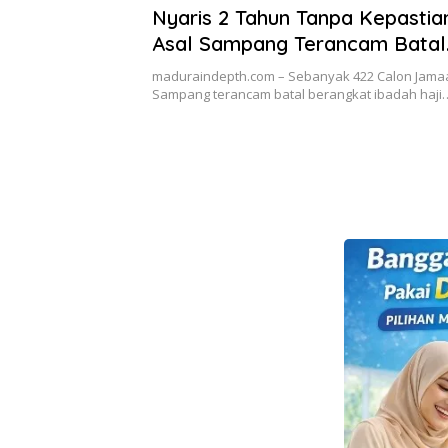
Nyaris 2 Tahun Tanpa Kepastia
Asal Sampang Terancam Batal
Berangkat
maduraindepth.com – Sebanyak 422 Calon Jamaah
Sampang terancam batal berangkat ibadah haji