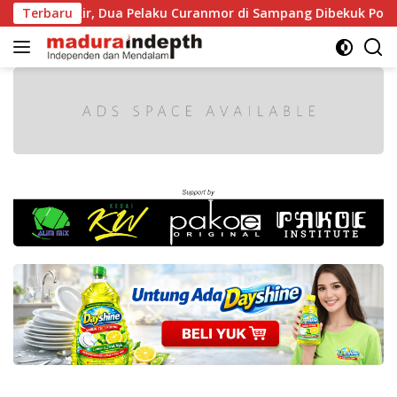
Langsung
iparkir, Dua Pelaku Curanmor di Sampang Dibekuk Polisi
Terbaru
ke
konten