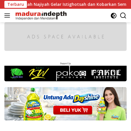
Langsung
audlah Najiyah Gelar Istighotsah dan Kobarkan Semangat Nasi
Terbaru
ke
konten