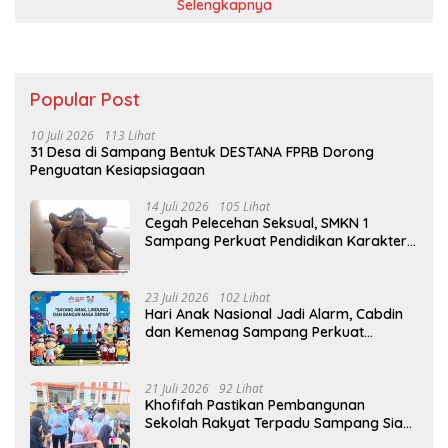
Selengkapnya
Popular Post
10 Juli 2026
113 Lihat
31 Desa di Sampang Bentuk DESTANA FPRB Dorong
Penguatan Kesiapsiagaan
14 Juli 2026
105 Lihat
Cegah Pelecehan Seksual, SMKN 1
Sampang Perkuat Pendidikan Karakter
Sejak MPLS
23 Juli 2026
102 Lihat
Hari Anak Nasional Jadi Alarm, Cabdin
dan Kemenag Sampang Perkuat
Pencegahan Kekerasan Seksual Anak
21 Juli 2026
92 Lihat
Khofifah Pastikan Pembangunan
Sekolah Rakyat Terpadu Sampang Siap
Cetak Generasi Indonesia Emas