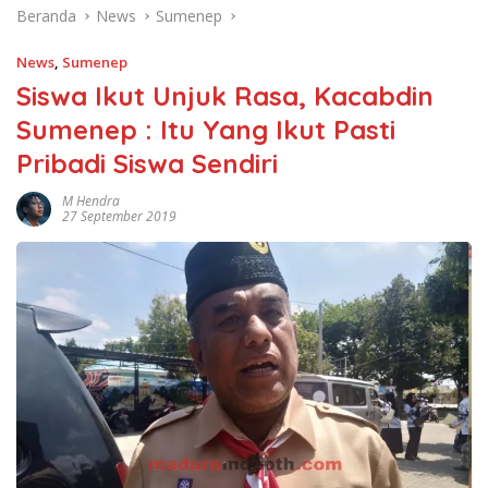
Beranda
News
Sumenep
News
,
Sumenep
Siswa Ikut Unjuk Rasa, Kacabdin
Sumenep : Itu Yang Ikut Pasti
Pribadi Siswa Sendiri
M Hendra
27 September 2019