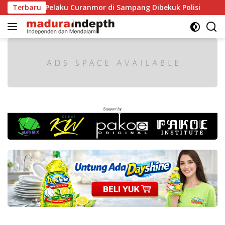
Langsung
a Pelaku Curanmor di Sampang Dibekuk Polisi
Terbaru
HUT RI k
ke
konten