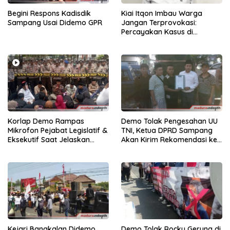
Begini Respons Kadisdik
Kiai Itqon Imbau Warga
Sampang Usai Didemo GPR
Jangan Terprovokasi:
Percayakan Kasus di
Jakarta ke Polri
Korlap Demo Rampas
Demo Tolak Pengesahan UU
Mikrofon Pejabat Legislatif &
TNI, Ketua DPRD Sampang
Eksekutif Saat Jelaskan
Akan Kirim Rekomendasi ke
Pelaksanaan Pilkades
Pusat
Sampang
Kejari Bangkalan Didemo
Demo Tolak Rocky Gerung di