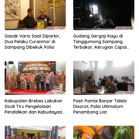
Gasak Vario Saat Diparkir,
Gudang Gergaji Kayu di
Dua Pelaku Curanmor di
Tanggumong Sampang
Sampang Dibekuk Polisi
Terbakar, Kerugian Capai
Rp55 Juta
Kabupaten Brebes Lakukan
Pasir Pantai Banjar Talela
Studi Tiru Pengelolaan
Disorot, Polisi Ultimatum
Pendidikan dan Kebudayaan
Penambang Liar
di Kabupaten Sumenep