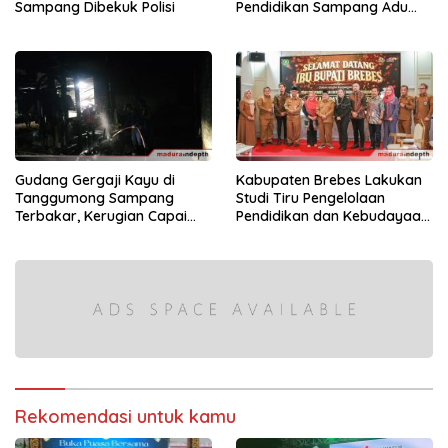
Sampang Dibekuk Polisi
Pendidikan Sampang Adu
Kekompakan Lewat Lomba
Kereta Balon
Gudang Gergaji Kayu di
Kabupaten Brebes Lakukan
Tanggumong Sampang
Studi Tiru Pengelolaan
Terbakar, Kerugian Capai
Pendidikan dan Kebudayaan
Rp55 Juta
di Kabupaten Sumenep
Rekomendasi untuk kamu