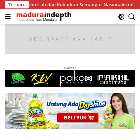
Langsung
Istighotsah dan Kobarkan Semangat Nasionalisme Siswa
Terbaru
ke
konten