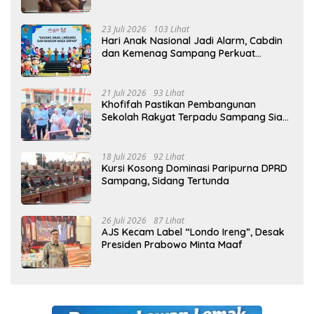
Sejak MPLS
23 Juli 2026
103 Lihat
Hari Anak Nasional Jadi Alarm, Cabdin
dan Kemenag Sampang Perkuat
Pencegahan Kekerasan Seksual Anak
21 Juli 2026
93 Lihat
Khofifah Pastikan Pembangunan
Sekolah Rakyat Terpadu Sampang Siap
Cetak Generasi Indonesia Emas
18 Juli 2026
92 Lihat
Kursi Kosong Dominasi Paripurna DPRD
Sampang, Sidang Tertunda
26 Juli 2026
87 Lihat
AJS Kecam Label “Londo Ireng”, Desak
Presiden Prabowo Minta Maaf