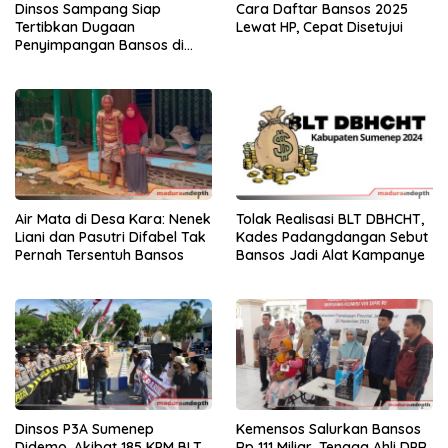
Dinsos Sampang Siap
Cara Daftar Bansos 2025
Tertibkan Dugaan
Lewat HP, Cepat Disetujui
Penyimpangan Bansos di
Desa
Air Mata di Desa Kara: Nenek
Tolak Realisasi BLT DBHCHT,
Liani dan Pasutri Difabel Tak
Kades Padangdangan Sebut
Pernah Tersentuh Bansos
Bansos Jadi Alat Kampanye
Dinsos P3A Sumenep
Kemensos Salurkan Bansos
Didemo, Akibat 185 KPM BLT
Rp 111 Miliar, Tenaga Ahli DPR