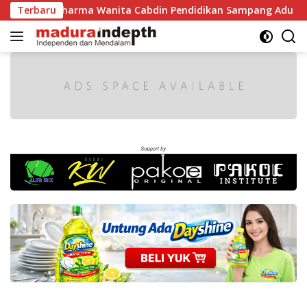
Langsung
 Dharma Wanita Cabdin Pendidikan Sampang Adu Kekompakan L
Terbaru
ke
konten