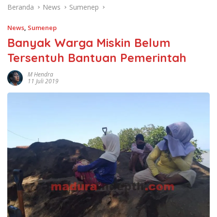
Beranda
News
Sumenep
News
,
Sumenep
Banyak Warga Miskin Belum
Tersentuh Bantuan Pemerintah
M Hendra
11 Juli 2019