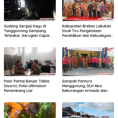
Gudang Gergaji Kayu di
Kabupaten Brebes Lakukan
Tanggumong Sampang
Studi Tiru Pengelolaan
Terbakar, Kerugian Capai
Pendidikan dan Kebudayaan
Rp55 Juta
di Kabupaten Sumenep
Pasir Pantai Banjar Talela
Sampah Pantura
Disorot, Polisi Ultimatum
Menggunung, DLH Akui
Penambang Liar
Kekurangan Armada dan
Tenaga