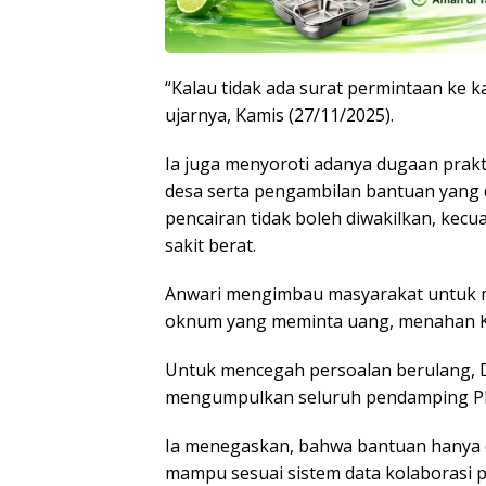
“Kalau tidak ada surat permintaan ke k
ujarnya, Kamis (27/11/2025).
Ia juga menyoroti adanya dugaan prakti
desa serta pengambilan bantuan yang d
pencairan tidak boleh diwakilkan, kecua
sakit berat.
Anwari mengimbau masyarakat untuk me
oknum yang meminta uang, menahan KTP
Untuk mencegah persoalan berulang,
mengumpulkan seluruh pendamping PKH
Ia menegaskan, bahwa bantuan hanya 
mampu sesuai sistem data kolaborasi p