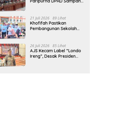
Paripurna DPRD Sampang,
Sidang Tertunda
21 Juli 2026
89 Lihat
Khofifah Pastikan
Pembangunan Sekolah
Rakyat Terpadu Sampang
Siap Cetak Generasi
Indonesia Emas
26 Juli 2026
85 Lihat
AJS Kecam Label “Londo
Ireng”, Desak Presiden
Prabowo Minta Maaf