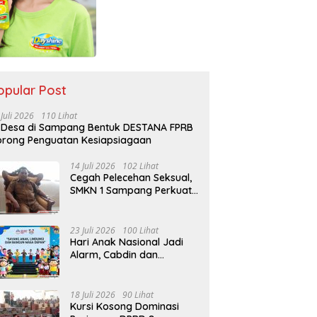
opular Post
 Juli 2026
110 Lihat
 Desa di Sampang Bentuk DESTANA FPRB
rong Penguatan Kesiapsiagaan
14 Juli 2026
102 Lihat
Cegah Pelecehan Seksual,
SMKN 1 Sampang Perkuat
Pendidikan Karakter Sejak
MPLS
23 Juli 2026
100 Lihat
Hari Anak Nasional Jadi
Alarm, Cabdin dan
Kemenag Sampang
Perkuat Pencegahan
Kekerasan Seksual Anak
18 Juli 2026
90 Lihat
Kursi Kosong Dominasi