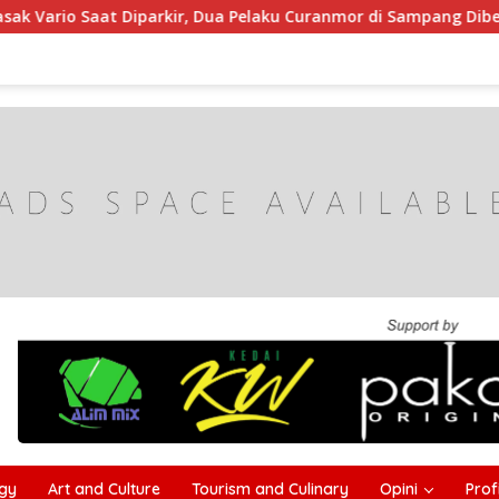
r, Dua Pelaku Curanmor di Sampang Dibekuk Polisi
HUT 
gy
Art and Culture
Tourism and Culinary
Opini
Profi