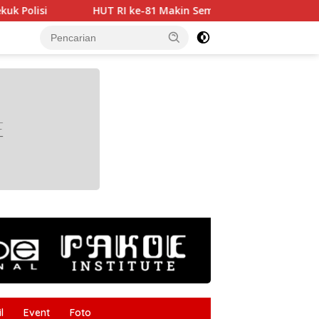
RI ke-81 Makin Semarak, Dharma Wanita Cabdin Pendidikan 
tutup
l
Event
Foto