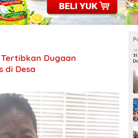
P
10
 Tertibkan Dugaan
31
Do
 di Desa