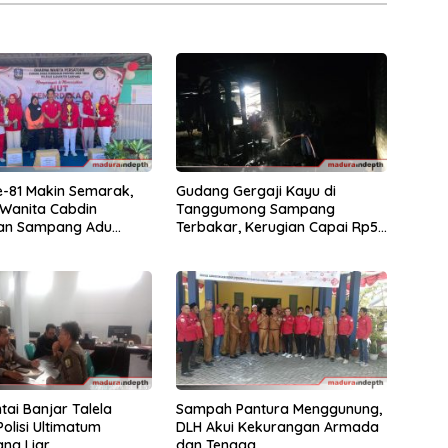
e-81 Makin Semarak,
Gudang Gergaji Kayu di
Wanita Cabdin
Tanggumong Sampang
kan Sampang Adu
Terbakar, Kerugian Capai Rp55
kan Lewat Lomba
Juta
alon
tai Banjar Talela
Sampah Pantura Menggunung,
Polisi Ultimatum
DLH Akui Kekurangan Armada
ng Liar
dan Tenaga