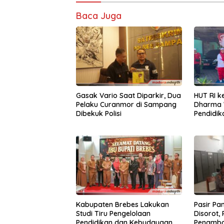
Baca Juga
Gasak Vario Saat Diparkir, Dua
HUT RI k
Pelaku Curanmor di Sampang
Dharma 
Dibekuk Polisi
Pendidi
Kekompa
Kereta B
Kabupaten Brebes Lakukan
Pasir Pan
Studi Tiru Pengelolaan
Disorot, 
Pendidikan dan Kebudayaan di
Penamba