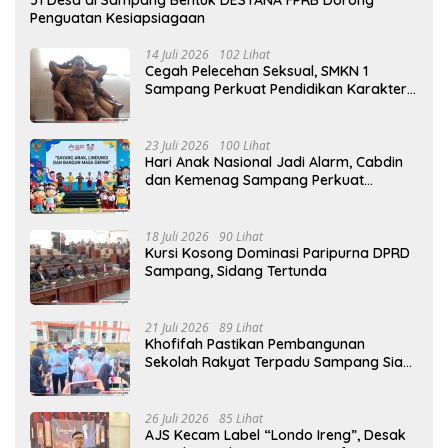
Penguatan Kesiapsiagaan
14 Juli 2026
102 Lihat
Cegah Pelecehan Seksual, SMKN 1
Sampang Perkuat Pendidikan Karakter
Sejak MPLS
23 Juli 2026
100 Lihat
Hari Anak Nasional Jadi Alarm, Cabdin
dan Kemenag Sampang Perkuat
Pencegahan Kekerasan Seksual Anak
18 Juli 2026
90 Lihat
Kursi Kosong Dominasi Paripurna DPRD
Sampang, Sidang Tertunda
21 Juli 2026
89 Lihat
Khofifah Pastikan Pembangunan
Sekolah Rakyat Terpadu Sampang Siap
Cetak Generasi Indonesia Emas
26 Juli 2026
85 Lihat
AJS Kecam Label “Londo Ireng”, Desak