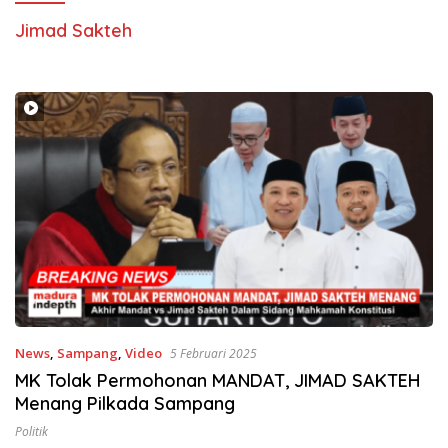
Jimad Sakteh
News
,
Sampang
,
Video
5 Februari 2025
MK Tolak Permohonan MANDAT, JIMAD SAKTEH
Menang Pilkada Sampang
Politik