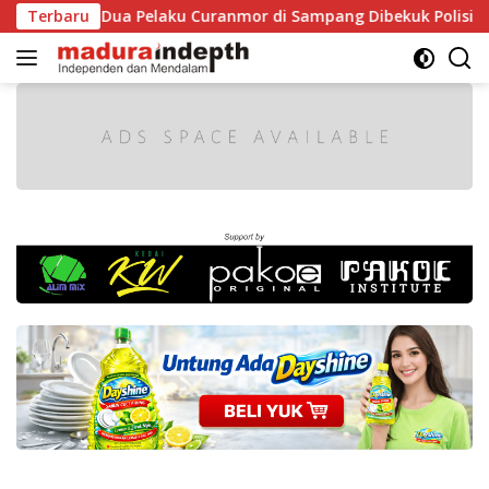
Langsung
ir, Dua Pelaku Curanmor di Sampang Dibekuk Polisi
Terbaru
HU
ke
konten