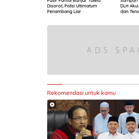
Pasir Pantai Banjar Talela
Sampah 
Disorot, Polisi Ultimatum
DLH Aku
Penambang Liar
dan Ten
Rekomendasi untuk kamu