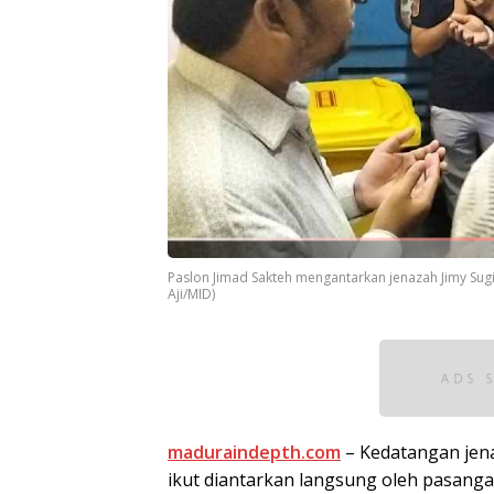
Paslon Jimad Sakteh mengantarkan jenazah Jimy Sug
Aji/MID)
maduraindepth.com
– Kedatangan jen
ikut diantarkan langsung oleh pasanga