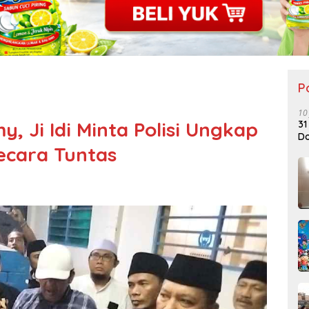
P
10
, Ji Idi Minta Polisi Ungkap
31
Do
cara Tuntas