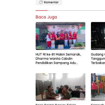
Komentar
Baca Juga
HUT RI ke-81 Makin Semarak,
Gudang G
Dharma Wanita Cabdin
Tanggu
Pendidikan Sampang Adu
Terbakar
Kekompakan Lewat Lomba
Juta
Kereta Balon