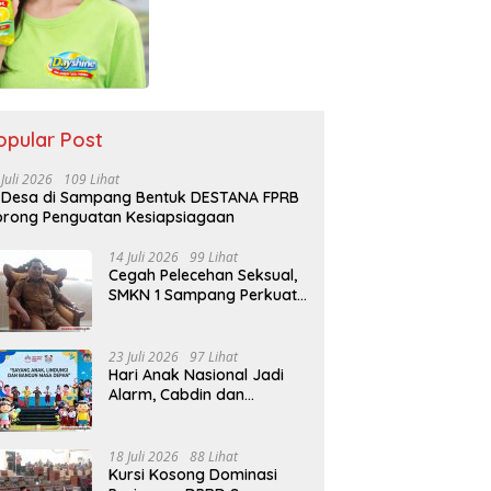
opular Post
 Juli 2026
109 Lihat
 Desa di Sampang Bentuk DESTANA FPRB
rong Penguatan Kesiapsiagaan
14 Juli 2026
99 Lihat
Cegah Pelecehan Seksual,
SMKN 1 Sampang Perkuat
Pendidikan Karakter Sejak
MPLS
23 Juli 2026
97 Lihat
Hari Anak Nasional Jadi
Alarm, Cabdin dan
Kemenag Sampang
Perkuat Pencegahan
Kekerasan Seksual Anak
18 Juli 2026
88 Lihat
Kursi Kosong Dominasi