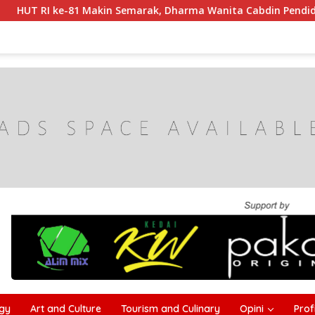
Semarak, Dharma Wanita Cabdin Pendidikan Sampang Adu Kek
gy
Art and Culture
Tourism and Culinary
Opini
Profi