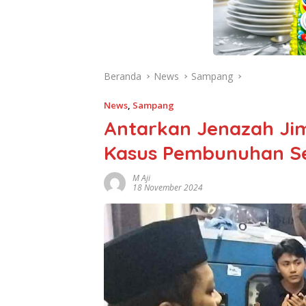
Beranda
News
Sampang
News
,
Sampang
Antarkan Jenazah Jimy
Kasus Pembunuhan Se
M Aji
18 November 2024