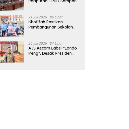
Paripurna DPRD Sampang,
Sidang Tertunda
21 Juli 2026
86 Lihat
Khofifah Pastikan
Pembangunan Sekolah
Rakyat Terpadu Sampang
Siap Cetak Generasi
Indonesia Emas
26 Juli 2026
84 Lihat
AJS Kecam Label “Londo
Ireng”, Desak Presiden
Prabowo Minta Maaf