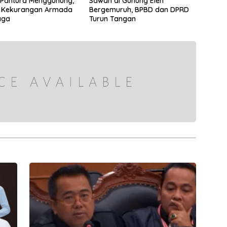
Pantura Menggunung,
Sawah di Gunung Eleh
i Kekurangan Armada
Bergemuruh, BPBD dan DPRD
aga
Turun Tangan