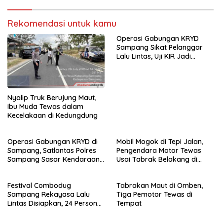
Rekomendasi untuk kamu
Operasi Gabungan KRYD
Sampang Sikat Pelanggar
Lalu Lintas, Uji KIR Jadi
Sorotan
Nyalip Truk Berujung Maut,
Ibu Muda Tewas dalam
Kecelakaan di Kedungdung
Operasi Gabungan KRYD di
Mobil Mogok di Tepi Jalan,
Sampang, Satlantas Polres
Pengendara Motor Tewas
Sampang Sasar Kendaraan
Usai Tabrak Belakang di
Mati Pajak dan Pelanggar
Omben
Lalu Lintas
Festival Combodug
Tabrakan Maut di Omben,
Sampang Rekayasa Lalu
Tiga Pemotor Tewas di
Lintas Disiapkan, 24 Personel
Tempat
Disiagakan Tiap Malam