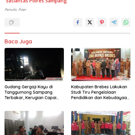
Satlantas Polres Sampang
Penulis: Poer
Baca Juga
Gudang Gergaji Kayu di
Kabupaten Brebes Lakukan
Tanggumong Sampang
Studi Tiru Pengelolaan
Terbakar, Kerugian Capai
Pendidikan dan Kebudayaan
Rp55 Juta
di Kabupaten Sumenep