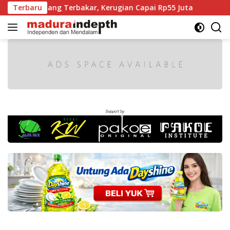
Langsung
ang Terbakar, Kerugian Capai Rp55 Juta
Terbaru
Kabupaten Br
ke
konten