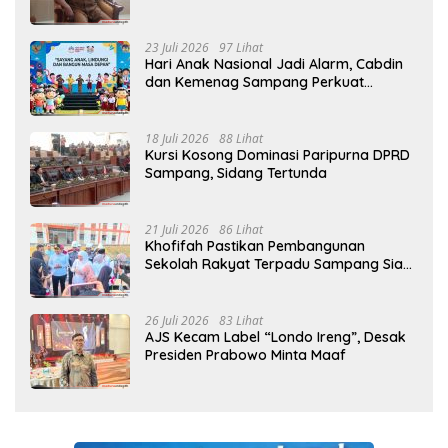
Sejak MPLS
23 Juli 2026
97 Lihat
Hari Anak Nasional Jadi Alarm, Cabdin
dan Kemenag Sampang Perkuat
Pencegahan Kekerasan Seksual Anak
18 Juli 2026
88 Lihat
Kursi Kosong Dominasi Paripurna DPRD
Sampang, Sidang Tertunda
21 Juli 2026
86 Lihat
Khofifah Pastikan Pembangunan
Sekolah Rakyat Terpadu Sampang Siap
Cetak Generasi Indonesia Emas
26 Juli 2026
83 Lihat
AJS Kecam Label “Londo Ireng”, Desak
Presiden Prabowo Minta Maaf