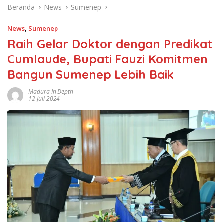
Beranda
News
Sumenep
News
,
Sumenep
Raih Gelar Doktor dengan Predikat
Cumlaude, Bupati Fauzi Komitmen
Bangun Sumenep Lebih Baik
Madura In Depth
12 Juli 2024