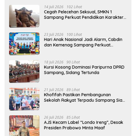
14 Juli 2026
102 Lihat
Cegah Pelecehan Seksual, SMKN 1
Sampang Perkuat Pendidikan Karakter
Sejak MPLS
23 Juli 2026
100 Lihat
Hari Anak Nasional Jadi Alarm, Cabdin
dan Kemenag Sampang Perkuat
Pencegahan Kekerasan Seksual Anak
18 Juli 2026
90 Lihat
Kursi Kosong Dominasi Paripurna DPRD
Sampang, Sidang Tertunda
21 Juli 2026
89 Lihat
Khofifah Pastikan Pembangunan
Sekolah Rakyat Terpadu Sampang Siap
Cetak Generasi Indonesia Emas
26 Juli 2026
85 Lihat
AJS Kecam Label “Londo Ireng”, Desak
Presiden Prabowo Minta Maaf