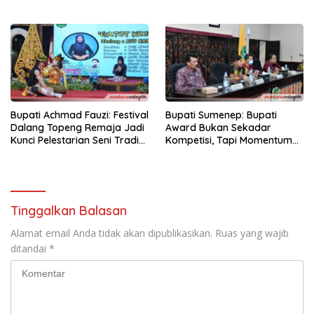
Ramadan
di Karduluk
Bupati Achmad Fauzi: Festival
Bupati Sumenep: Bupati
Dalang Topeng Remaja Jadi
Award Bukan Sekadar
Kunci Pelestarian Seni Tradisi
Kompetisi, Tapi Momentum
Sumenep
Bangun Budaya Inovatif di
Pelayanan Publik
Tinggalkan Balasan
Alamat email Anda tidak akan dipublikasikan.
Ruas yang wajib
ditandai
*