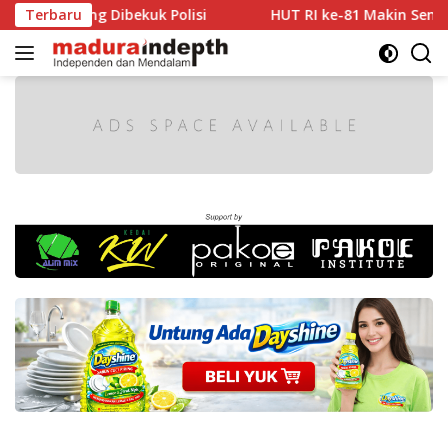
Langsung
g Dibekuk Polisi
Terbaru
HUT RI ke-81 Makin Semarak, Dharm
ke
konten