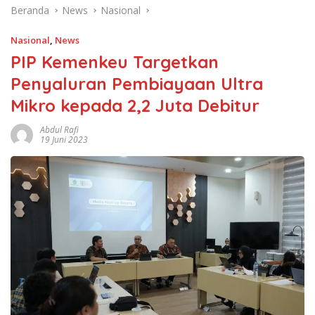
Beranda
News
Nasional
Nasional
,
News
PIP Kemenkeu Targetkan
Penyaluran Pembiayaan Ultra
Mikro kepada 2,2 Juta Debitur
Abdul Rafi
19 Juni 2023