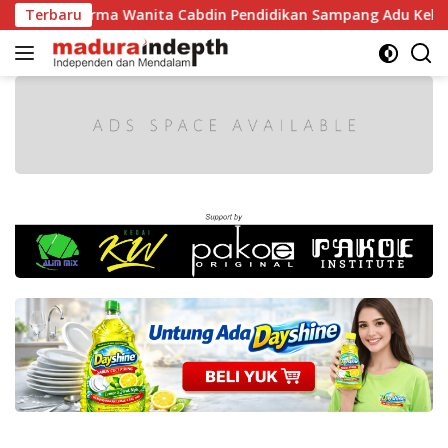
Langsung
rma Wanita Cabdin Pendidikan Sampang Adu Kekompakan Lewa
Terbaru
ke
konten