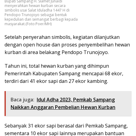
Bupati Sampang H. Slamet Junaidi
menyerahkan hewan kurban secara
simbolis usai Salat Iduladha 1447 H di
Pendopo Trunojoyo sebagai bentuk
kepedulian dan semangat berbagi kepada
masyarakat.(Foto:Poer/MH)
Setelah penyerahan simbolis, kegiatan dilanjutkan
dengan open house dan proses penyembelihan hewan
kurban di area belakang Pendopo Trunojoyo.
Tahun ini, total hewan kurban yang dihimpun
Pemerintah Kabupaten Sampang mencapai 68 ekor,
terdiri dari 41 ekor sapi dan 27 ekor kambing.
Baca juga:
Idul Adha 2023, Pemkab Sampang
Naikkan Anggaran Pembelian Hewan Kurban
Sebanyak 31 ekor sapi berasal dari Pemkab Sampang,
sementara 10 ekor sapi lainnya merupakan bantuan