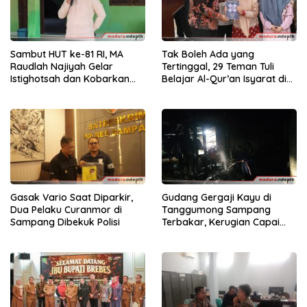
Sambut HUT ke-81 RI, MA
Tak Boleh Ada yang
Raudlah Najiyah Gelar
Tertinggal, 29 Teman Tuli
Istighotsah dan Kobarkan
Belajar Al-Qur’an Isyarat di
Semangat Nasionalisme
Sampang
Siswa
Gasak Vario Saat Diparkir,
Gudang Gergaji Kayu di
Dua Pelaku Curanmor di
Tanggumong Sampang
Sampang Dibekuk Polisi
Terbakar, Kerugian Capai
Rp55 Juta