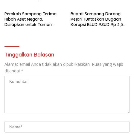
Takbir Akbar Iduladha 1447 H
Kepedulian Nyata untuk
Masyarakat
Pemkab Sampang Terima
Bupati Sampang Dorong
Hibah Aset Negara,
Kejari Tuntaskan Dugaan
Disiapkan untuk Taman
Korupsi BLUD RSUD Rp 3,3
Edukasi Terpadu
Miliar
Tinggalkan Balasan
Alamat email Anda tidak akan dipublikasikan.
Ruas yang wajib
ditandai
*