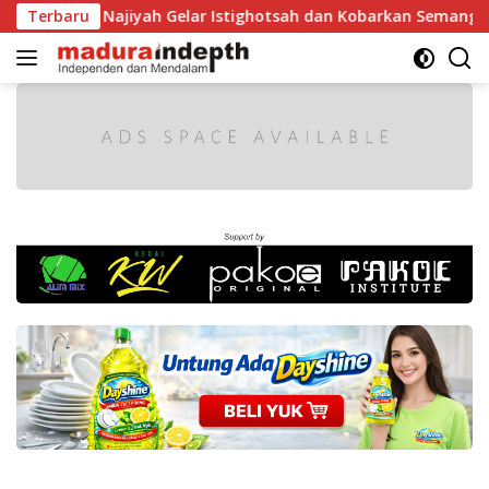
Langsung
ah Najiyah Gelar Istighotsah dan Kobarkan Semangat Nasiona
Terbaru
ke
konten