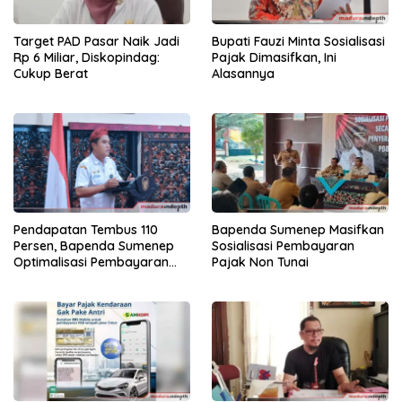
Target PAD Pasar Naik Jadi
Bupati Fauzi Minta Sosialisasi
Rp 6 Miliar, Diskopindag:
Pajak Dimasifkan, Ini
Cukup Berat
Alasannya
Pendapatan Tembus 110
Bapenda Sumenep Masifkan
Persen, Bapenda Sumenep
Sosialisasi Pembayaran
Optimalisasi Pembayaran
Pajak Non Tunai
Pajak