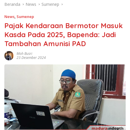
Beranda
News
Sumenep
News
,
Sumenep
Pajak Kendaraan Bermotor Masuk
Kasda Pada 2025, Bapenda: Jadi
Tambahan Amunisi PAD
Moh Busri
23 Desember 2024