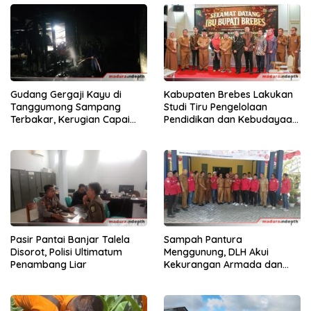
Gudang Gergaji Kayu di
Kabupaten Brebes Lakukan
Tanggumong Sampang
Studi Tiru Pengelolaan
Terbakar, Kerugian Capai
Pendidikan dan Kebudayaan
Rp55 Juta
di Kabupaten Sumenep
Pasir Pantai Banjar Talela
Sampah Pantura
Disorot, Polisi Ultimatum
Menggunung, DLH Akui
Penambang Liar
Kekurangan Armada dan
Tenaga