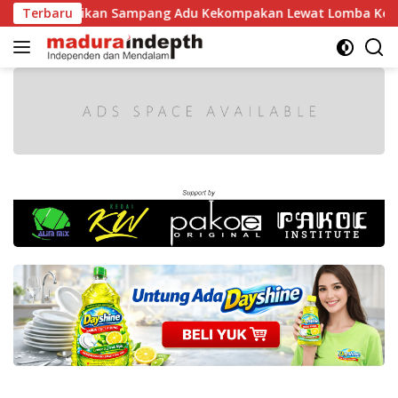
Langsung
dikan Sampang Adu Kekompakan Lewat Lomba Kereta Balon
Terbaru
ke
konten