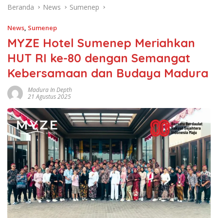
Beranda
News
Sumenep
News
,
Sumenep
MYZE Hotel Sumenep Meriahkan
HUT RI ke-80 dengan Semangat
Kebersamaan dan Budaya Madura
Madura In Depth
21 Agustus 2025