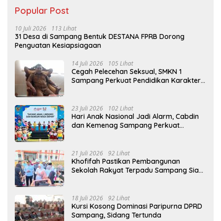
Popular Post
10 Juli 2026
113 Lihat
31 Desa di Sampang Bentuk DESTANA FPRB Dorong
Penguatan Kesiapsiagaan
14 Juli 2026
105 Lihat
Cegah Pelecehan Seksual, SMKN 1
Sampang Perkuat Pendidikan Karakter
Sejak MPLS
23 Juli 2026
102 Lihat
Hari Anak Nasional Jadi Alarm, Cabdin
dan Kemenag Sampang Perkuat
Pencegahan Kekerasan Seksual Anak
21 Juli 2026
92 Lihat
Khofifah Pastikan Pembangunan
Sekolah Rakyat Terpadu Sampang Siap
Cetak Generasi Indonesia Emas
18 Juli 2026
92 Lihat
Kursi Kosong Dominasi Paripurna DPRD
Sampang, Sidang Tertunda