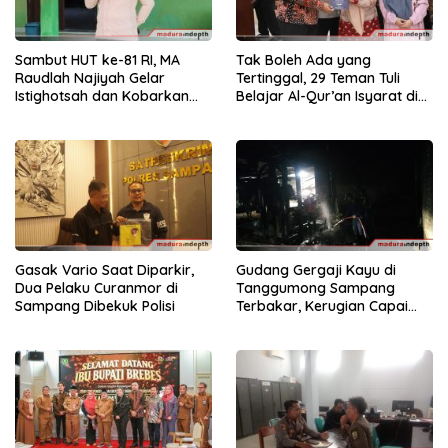
Sambut HUT ke-81 RI, MA
Tak Boleh Ada yang
Raudlah Najiyah Gelar
Tertinggal, 29 Teman Tuli
Istighotsah dan Kobarkan
Belajar Al-Qur’an Isyarat di
Semangat Nasionalisme
Sampang
Siswa
Gasak Vario Saat Diparkir,
Gudang Gergaji Kayu di
Dua Pelaku Curanmor di
Tanggumong Sampang
Sampang Dibekuk Polisi
Terbakar, Kerugian Capai
Rp55 Juta