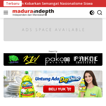
Langsung
dan Kobarkan Semangat Nasionalisme Siswa
Terbaru
Tak Boleh 
ke
konten