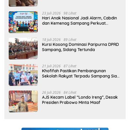
Sejak MPLS
23 Juli 2026
98 Lihat
Hari Anak Nasional Jadi Alarm, Cabdin
dan Kemenag Sampang Perkuat
Pencegahan Kekerasan Seksual Anak
18 Juli 2026
89 Lihat
Kursi Kosong Dominasi Paripurna DPRD
Sampang, Sidang Tertunda
21 Juli 2026
87 Lihat
Khofifah Pastikan Pembangunan
Sekolah Rakyat Terpadu Sampang Siap
Cetak Generasi Indonesia Emas
26 Juli 2026
84 Lihat
AJS Kecam Label “Londo Ireng”, Desak
Presiden Prabowo Minta Maaf