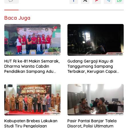
Baca Juga
HUT RI ke-81 Makin Semarak,
Gudang Gergaji Kayu di
Dharma Wanita Cabdin
Tanggumong Sampang
Pendidikan Sampang Adu
Terbakar, Kerugian Capai
Kekompakan Lewat Lomba
Rp55 Juta
Kereta Balon
Kabupaten Brebes Lakukan
Pasir Pantai Banjar Talela
Studi Tiru Pengelolaan
Disorot, Polisi Ultimatum