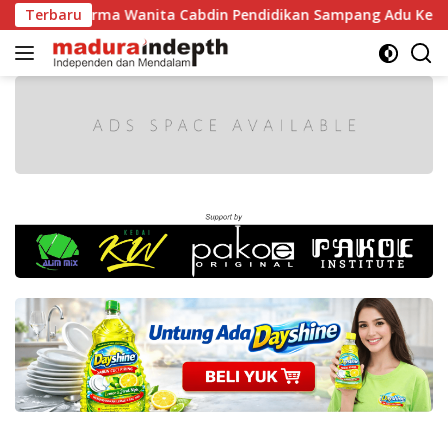
Langsung
arma Wanita Cabdin Pendidikan Sampang Adu Kekompakan Lewa
Terbaru
ke
konten