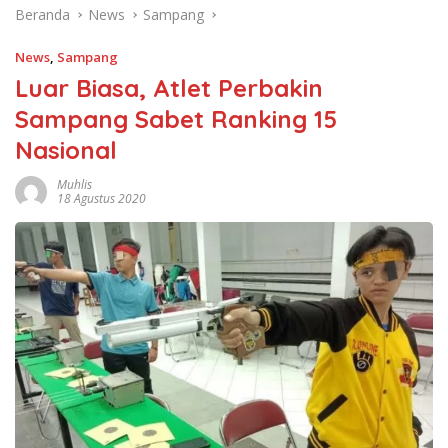
Beranda
News
Sampang
News
,
Sampang
Luar Biasa, Atlet Perbakin
Sampang Sabet Ranking 15
Nasional
Muhlis
18 Agustus 2020