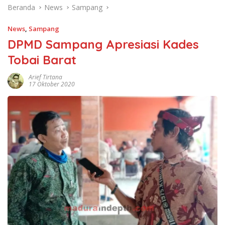
Beranda
News
Sampang
News
,
Sampang
DPMD Sampang Apresiasi Kades
Tobai Barat
Arief Tirtana
17 Oktober 2020