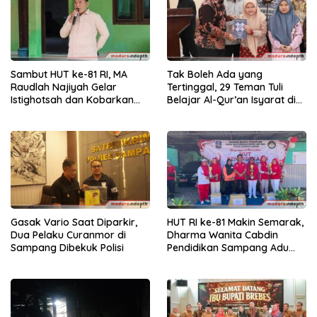
Sambut HUT ke-81 RI, MA
Tak Boleh Ada yang
Raudlah Najiyah Gelar
Tertinggal, 29 Teman Tuli
Istighotsah dan Kobarkan
Belajar Al-Qur’an Isyarat di
Semangat Nasionalisme
Sampang
Siswa
Gasak Vario Saat Diparkir,
HUT RI ke-81 Makin Semarak,
Dua Pelaku Curanmor di
Dharma Wanita Cabdin
Sampang Dibekuk Polisi
Pendidikan Sampang Adu
Kekompakan Lewat Lomba
Kereta Balon