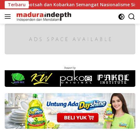
Langsung
hotsah dan Kobarkan Semangat Nasionalisme Siswa
Terbaru
Tak
ke
konten