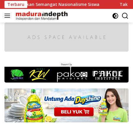
Langsung
rkan Semangat Nasionalisme Siswa
Terbaru
Tak Boleh Ada yang 
ke
konten