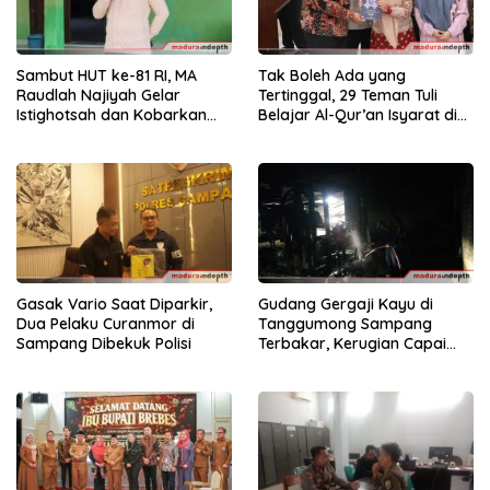
Sambut HUT ke-81 RI, MA
Tak Boleh Ada yang
Raudlah Najiyah Gelar
Tertinggal, 29 Teman Tuli
Istighotsah dan Kobarkan
Belajar Al-Qur’an Isyarat di
Semangat Nasionalisme
Sampang
Siswa
Gasak Vario Saat Diparkir,
Gudang Gergaji Kayu di
Dua Pelaku Curanmor di
Tanggumong Sampang
Sampang Dibekuk Polisi
Terbakar, Kerugian Capai
Rp55 Juta