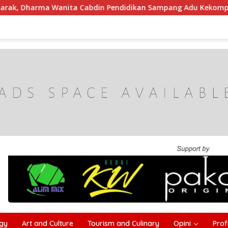
din Pendidikan Sampang Adu Kekompakan Lewat Lomba Kereta
gy
Art and Culture
Tourism and Culinary
Opini
Profi