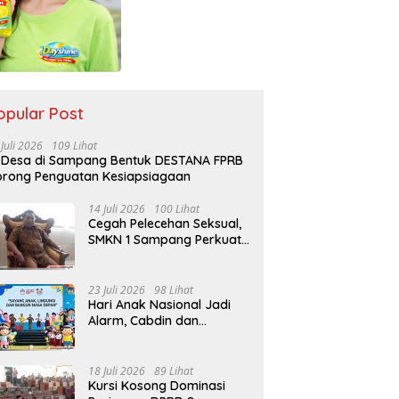
opular Post
 Juli 2026
109 Lihat
 Desa di Sampang Bentuk DESTANA FPRB
rong Penguatan Kesiapsiagaan
14 Juli 2026
100 Lihat
Cegah Pelecehan Seksual,
SMKN 1 Sampang Perkuat
Pendidikan Karakter Sejak
MPLS
23 Juli 2026
98 Lihat
Hari Anak Nasional Jadi
Alarm, Cabdin dan
Kemenag Sampang
Perkuat Pencegahan
Kekerasan Seksual Anak
18 Juli 2026
89 Lihat
Kursi Kosong Dominasi