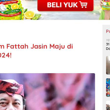
P
10
 Fattah Jasin Maju di
31
Do
024!