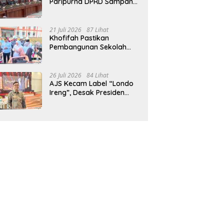
Paripurna DPRD Sampang,
Sidang Tertunda
21 Juli 2026
87 Lihat
Khofifah Pastikan
Pembangunan Sekolah
Rakyat Terpadu Sampang
Siap Cetak Generasi
Indonesia Emas
26 Juli 2026
84 Lihat
AJS Kecam Label “Londo
Ireng”, Desak Presiden
Prabowo Minta Maaf