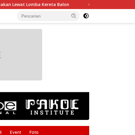
 Balon
Gudang Gergaji Kayu di Tanggumong Sampang T
tutup
l
Event
Foto