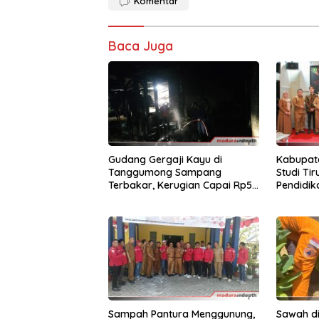
Komentar
Baca Juga
Gudang Gergaji Kayu di
Kabupat
Tanggumong Sampang
Studi Ti
Terbakar, Kerugian Capai Rp55
Pendidik
Juta
Kabupat
Sampah Pantura Menggunung,
Sawah di