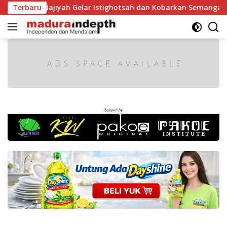
Langsung
Najiyah Gelar Istighotsah dan Kobarkan Semangat Nasionalis
Terbaru
ke
konten