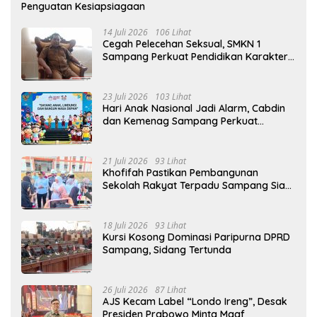
Penguatan Kesiapsiagaan
14 Juli 2026
106 Lihat
Cegah Pelecehan Seksual, SMKN 1
Sampang Perkuat Pendidikan Karakter
Sejak MPLS
23 Juli 2026
103 Lihat
Hari Anak Nasional Jadi Alarm, Cabdin
dan Kemenag Sampang Perkuat
Pencegahan Kekerasan Seksual Anak
21 Juli 2026
93 Lihat
Khofifah Pastikan Pembangunan
Sekolah Rakyat Terpadu Sampang Siap
Cetak Generasi Indonesia Emas
18 Juli 2026
93 Lihat
Kursi Kosong Dominasi Paripurna DPRD
Sampang, Sidang Tertunda
26 Juli 2026
87 Lihat
AJS Kecam Label “Londo Ireng”, Desak
Presiden Prabowo Minta Maaf