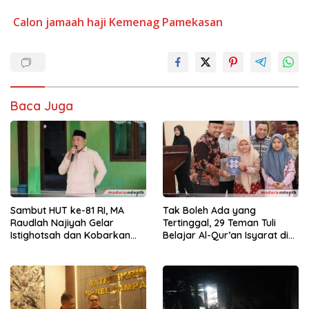
Calon jamaah haji
Kemenag Pamekasan
Baca Juga
Sambut HUT ke-81 RI, MA
Tak Boleh Ada yang
Raudlah Najiyah Gelar
Tertinggal, 29 Teman Tuli
Istighotsah dan Kobarkan
Belajar Al-Qur’an Isyarat di
Semangat Nasionalisme
Sampang
Siswa