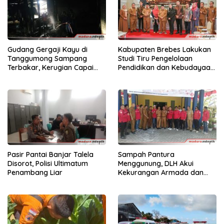
Gudang Gergaji Kayu di
Kabupaten Brebes Lakukan
Tanggumong Sampang
Studi Tiru Pengelolaan
Terbakar, Kerugian Capai
Pendidikan dan Kebudayaan
Rp55 Juta
di Kabupaten Sumenep
Pasir Pantai Banjar Talela
Sampah Pantura
Disorot, Polisi Ultimatum
Menggunung, DLH Akui
Penambang Liar
Kekurangan Armada dan
Tenaga