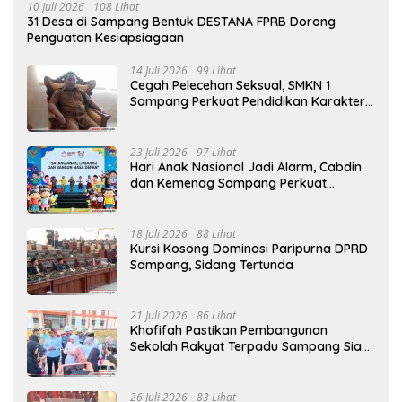
10 Juli 2026
108 Lihat
31 Desa di Sampang Bentuk DESTANA FPRB Dorong
Penguatan Kesiapsiagaan
14 Juli 2026
99 Lihat
Cegah Pelecehan Seksual, SMKN 1
Sampang Perkuat Pendidikan Karakter
Sejak MPLS
23 Juli 2026
97 Lihat
Hari Anak Nasional Jadi Alarm, Cabdin
dan Kemenag Sampang Perkuat
Pencegahan Kekerasan Seksual Anak
18 Juli 2026
88 Lihat
Kursi Kosong Dominasi Paripurna DPRD
Sampang, Sidang Tertunda
21 Juli 2026
86 Lihat
Khofifah Pastikan Pembangunan
Sekolah Rakyat Terpadu Sampang Siap
Cetak Generasi Indonesia Emas
26 Juli 2026
83 Lihat