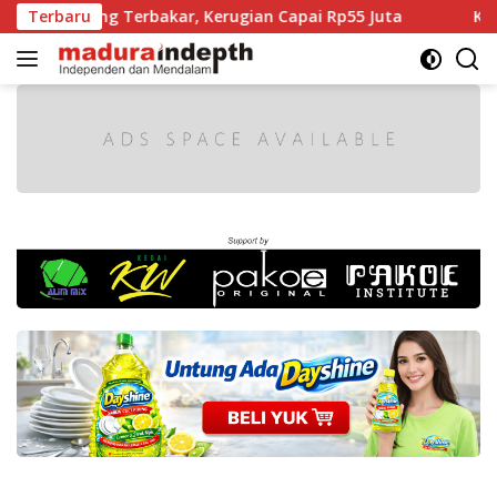
Langsung
ng Terbakar, Kerugian Capai Rp55 Juta
Terbaru
Kabupaten Br
ke
konten