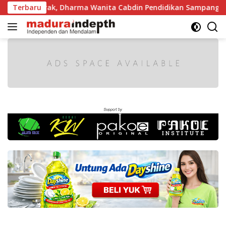
Langsung
Semarak, Dharma Wanita Cabdin Pendidikan Sampang Adu Kek
Terbaru
ke
konten