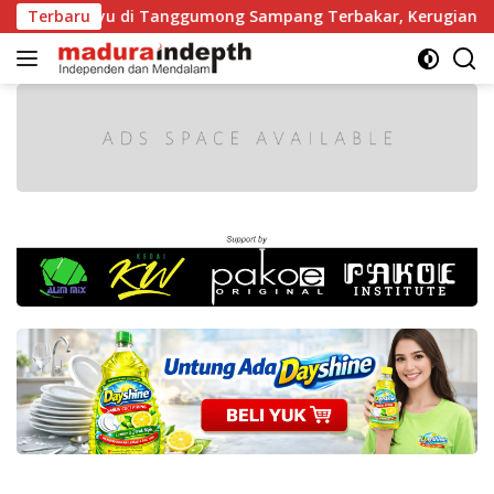
Langsung
i Kayu di Tanggumong Sampang Terbakar, Kerugian Capai Rp5
Terbaru
ke
konten