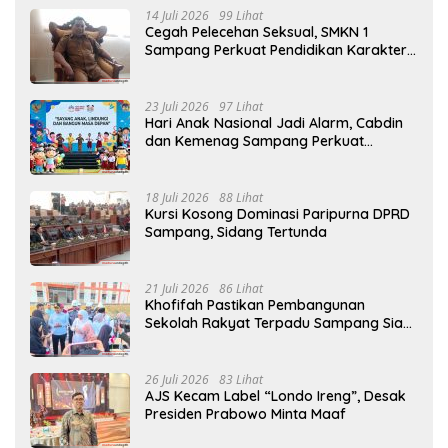
14 Juli 2026
99 Lihat
Cegah Pelecehan Seksual, SMKN 1
Sampang Perkuat Pendidikan Karakter
Sejak MPLS
23 Juli 2026
97 Lihat
Hari Anak Nasional Jadi Alarm, Cabdin
dan Kemenag Sampang Perkuat
Pencegahan Kekerasan Seksual Anak
18 Juli 2026
88 Lihat
Kursi Kosong Dominasi Paripurna DPRD
Sampang, Sidang Tertunda
21 Juli 2026
86 Lihat
Khofifah Pastikan Pembangunan
Sekolah Rakyat Terpadu Sampang Siap
Cetak Generasi Indonesia Emas
26 Juli 2026
83 Lihat
AJS Kecam Label “Londo Ireng”, Desak
Presiden Prabowo Minta Maaf