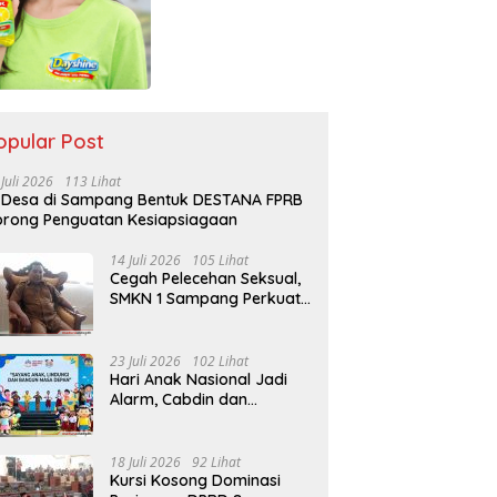
opular Post
 Juli 2026
113 Lihat
 Desa di Sampang Bentuk DESTANA FPRB
rong Penguatan Kesiapsiagaan
14 Juli 2026
105 Lihat
Cegah Pelecehan Seksual,
SMKN 1 Sampang Perkuat
Pendidikan Karakter Sejak
MPLS
23 Juli 2026
102 Lihat
Hari Anak Nasional Jadi
Alarm, Cabdin dan
Kemenag Sampang
Perkuat Pencegahan
Kekerasan Seksual Anak
18 Juli 2026
92 Lihat
Kursi Kosong Dominasi