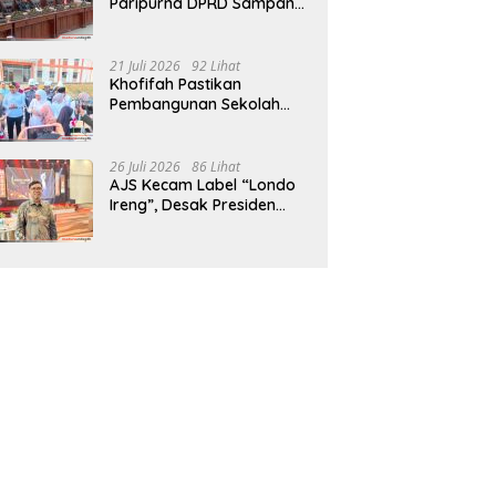
Paripurna DPRD Sampang,
Sidang Tertunda
21 Juli 2026
92 Lihat
Khofifah Pastikan
Pembangunan Sekolah
Rakyat Terpadu Sampang
Siap Cetak Generasi
Indonesia Emas
26 Juli 2026
86 Lihat
AJS Kecam Label “Londo
Ireng”, Desak Presiden
Prabowo Minta Maaf