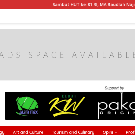
Sambut HUT ke-81 RI, MA Raudlah Najiyah Gelar I
gy
Art and Culture
Tourism and Culinary
Opini
Profi