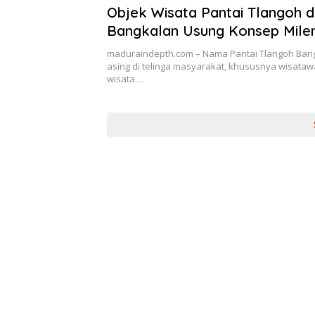
Objek Wisata Pantai Tlangoh d
Bangkalan Usung Konsep Milen
maduraindepth.com – Nama Pantai Tlangoh Bang
asing di telinga masyarakat, khususnya wisataw
wisata…