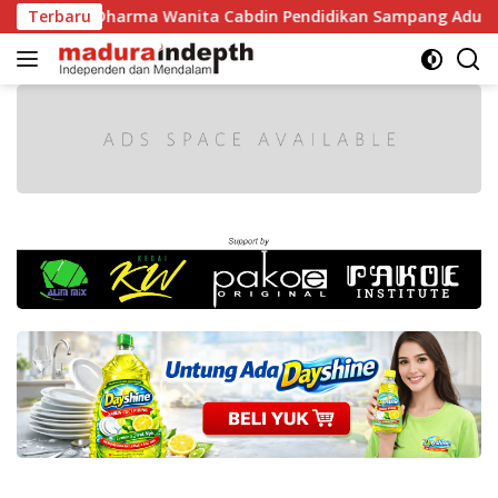
Langsung
marak, Dharma Wanita Cabdin Pendidikan Sampang Adu Kekomp
Terbaru
ke
konten