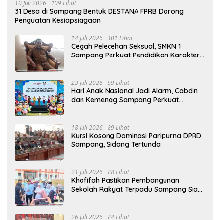
10 Juli 2026
109 Lihat
31 Desa di Sampang Bentuk DESTANA FPRB Dorong
Penguatan Kesiapsiagaan
14 Juli 2026
101 Lihat
Cegah Pelecehan Seksual, SMKN 1
Sampang Perkuat Pendidikan Karakter
Sejak MPLS
23 Juli 2026
99 Lihat
Hari Anak Nasional Jadi Alarm, Cabdin
dan Kemenag Sampang Perkuat
Pencegahan Kekerasan Seksual Anak
18 Juli 2026
89 Lihat
Kursi Kosong Dominasi Paripurna DPRD
Sampang, Sidang Tertunda
21 Juli 2026
88 Lihat
Khofifah Pastikan Pembangunan
Sekolah Rakyat Terpadu Sampang Siap
Cetak Generasi Indonesia Emas
26 Juli 2026
84 Lihat