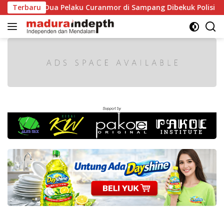
Langsung
rkir, Dua Pelaku Curanmor di Sampang Dibekuk Polisi
Terbaru
H
ke
konten