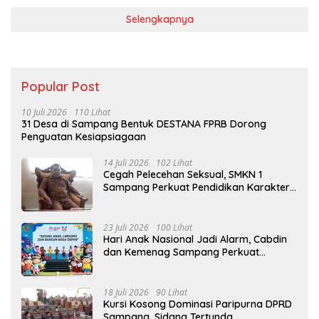
Selengkapnya
Popular Post
10 Juli 2026
110 Lihat
31 Desa di Sampang Bentuk DESTANA FPRB Dorong
Penguatan Kesiapsiagaan
14 Juli 2026
102 Lihat
Cegah Pelecehan Seksual, SMKN 1
Sampang Perkuat Pendidikan Karakter
Sejak MPLS
23 Juli 2026
100 Lihat
Hari Anak Nasional Jadi Alarm, Cabdin
dan Kemenag Sampang Perkuat
Pencegahan Kekerasan Seksual Anak
18 Juli 2026
90 Lihat
Kursi Kosong Dominasi Paripurna DPRD
Sampang, Sidang Tertunda