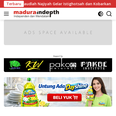
Langsung
, MA Raudlah Najiyah Gelar Istighotsah dan Kobarkan Semang
Terbaru
ke
konten