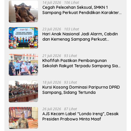
14 Juli 2026
106 Lihat
Cegah Pelecehan Seksual, SMKN 1
Sampang Perkuat Pendidikan Karakter
Sejak MPLS
23 Juli 2026
103 Lihat
Hari Anak Nasional Jadi Alarm, Cabdin
dan Kemenag Sampang Perkuat
Pencegahan Kekerasan Seksual Anak
21 Juli 2026
93 Lihat
Khofifah Pastikan Pembangunan
Sekolah Rakyat Terpadu Sampang Siap
Cetak Generasi Indonesia Emas
18 Juli 2026
93 Lihat
Kursi Kosong Dominasi Paripurna DPRD
Sampang, Sidang Tertunda
26 Juli 2026
87 Lihat
AJS Kecam Label “Londo Ireng”, Desak
Presiden Prabowo Minta Maaf