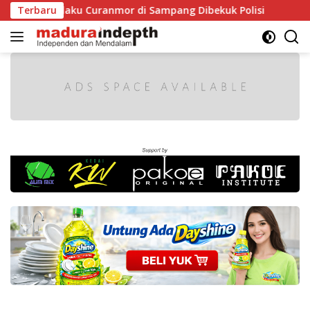
Langsung
Dua Pelaku Curanmor di Sampang Dibekuk Polisi
Terbaru
HUT RI 
ke
konten