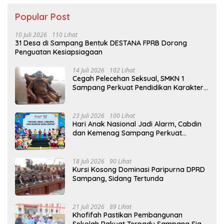
Popular Post
10 Juli 2026
110 Lihat
31 Desa di Sampang Bentuk DESTANA FPRB Dorong
Penguatan Kesiapsiagaan
14 Juli 2026
102 Lihat
Cegah Pelecehan Seksual, SMKN 1
Sampang Perkuat Pendidikan Karakter
Sejak MPLS
23 Juli 2026
100 Lihat
Hari Anak Nasional Jadi Alarm, Cabdin
dan Kemenag Sampang Perkuat
Pencegahan Kekerasan Seksual Anak
18 Juli 2026
90 Lihat
Kursi Kosong Dominasi Paripurna DPRD
Sampang, Sidang Tertunda
21 Juli 2026
89 Lihat
Khofifah Pastikan Pembangunan
Sekolah Rakyat Terpadu Sampang Siap