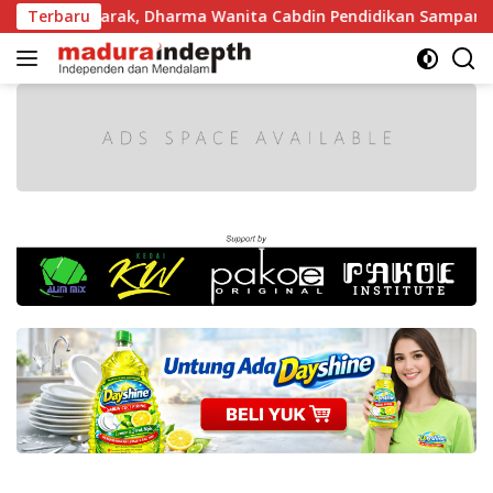
Langsung
n Semarak, Dharma Wanita Cabdin Pendidikan Sampang Adu K
Terbaru
ke
konten