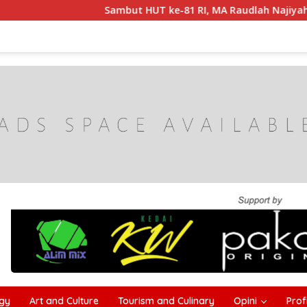
Sambut HUT ke-81 RI, MA Raudlah Najiyah Gelar Istigho
gy
Art and Culture
Tourism and Culinary
Opini
Profi