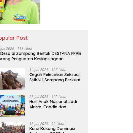
opular Post
 Juli 2026
113 Lihat
 Desa di Sampang Bentuk DESTANA FPRB
rong Penguatan Kesiapsiagaan
14 Juli 2026
105 Lihat
Cegah Pelecehan Seksual,
SMKN 1 Sampang Perkuat
Pendidikan Karakter Sejak
MPLS
23 Juli 2026
102 Lihat
Hari Anak Nasional Jadi
Alarm, Cabdin dan
Kemenag Sampang
Perkuat Pencegahan
Kekerasan Seksual Anak
18 Juli 2026
92 Lihat
Kursi Kosong Dominasi