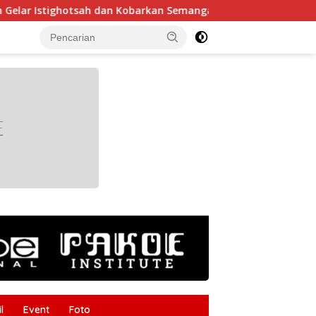
tsah dan Kobarkan Semangat Nasionalisme Siswa
Tak Bo
tutup
l
Event
Foto