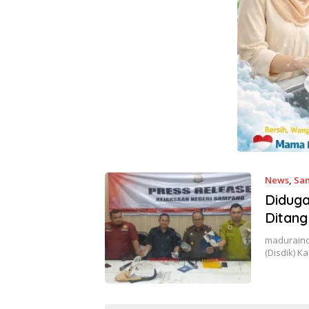
News
,
Sa
Diduga
Ditang
maduraind
(Disdik) 