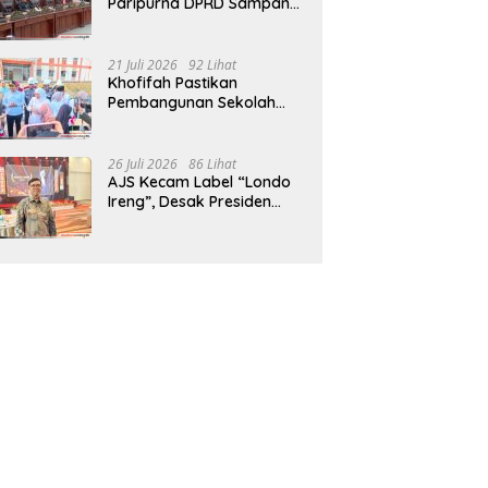
Paripurna DPRD Sampang,
Sidang Tertunda
21 Juli 2026
92 Lihat
Khofifah Pastikan
Pembangunan Sekolah
Rakyat Terpadu Sampang
Siap Cetak Generasi
Indonesia Emas
26 Juli 2026
86 Lihat
AJS Kecam Label “Londo
Ireng”, Desak Presiden
Prabowo Minta Maaf