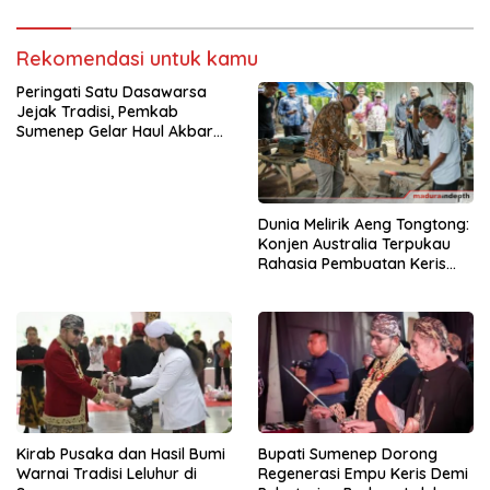
Rekomendasi untuk kamu
Peringati Satu Dasawarsa
Jejak Tradisi, Pemkab
Sumenep Gelar Haul Akbar
dan Jamasan Keris di
Aengtongtong
Dunia Melirik Aeng Tongtong:
Konjen Australia Terpukau
Rahasia Pembuatan Keris
Sumenep
Kirab Pusaka dan Hasil Bumi
Bupati Sumenep Dorong
Warnai Tradisi Leluhur di
Regenerasi Empu Keris Demi