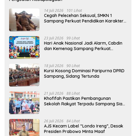
14 Juli 2026
101 Lihat
Cegah Pelecehan Seksual, SMKN 1
Sampang Perkuat Pendidikan Karakter
Sejak MPLS
23 Juli 2026
99 Lihat
Hari Anak Nasional Jadi Alarm, Cabdin
dan Kemenag Sampang Perkuat
Pencegahan Kekerasan Seksual Anak
18 Juli 2026
90 Lihat
Kursi Kosong Dominasi Paripurna DPRD
Sampang, Sidang Tertunda
21 Juli 2026
88 Lihat
Khofifah Pastikan Pembangunan
Sekolah Rakyat Terpadu Sampang Siap
Cetak Generasi Indonesia Emas
26 Juli 2026
84 Lihat
AJS Kecam Label “Londo Ireng”, Desak
Presiden Prabowo Minta Maaf