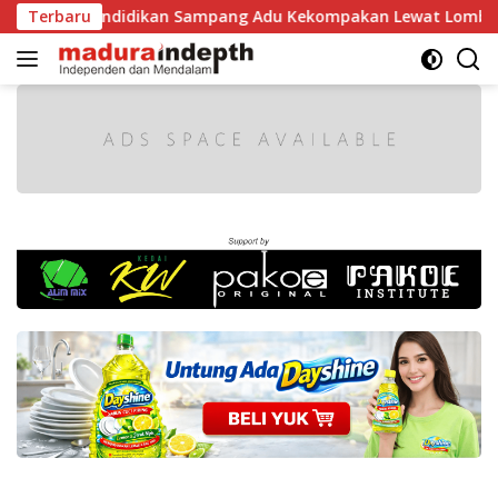
Langsung
endidikan Sampang Adu Kekompakan Lewat Lomba Kereta Balo
Terbaru
ke
konten