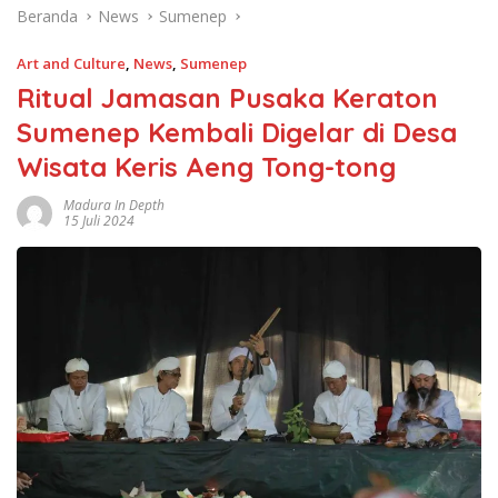
Beranda
News
Sumenep
Art and Culture
,
News
,
Sumenep
Ritual Jamasan Pusaka Keraton
Sumenep Kembali Digelar di Desa
Wisata Keris Aeng Tong-tong
Madura In Depth
15 Juli 2024