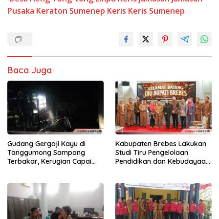
Pusaka Keraton Sumenep
Keris
Keris Sumenep
Baca Juga
Gudang Gergaji Kayu di
Kabupaten Brebes Lakukan
Tanggumong Sampang
Studi Tiru Pengelolaan
Terbakar, Kerugian Capai
Pendidikan dan Kebudayaan
Rp55 Juta
di Kabupaten Sumenep