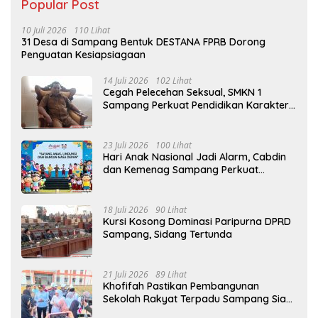
Popular Post
10 Juli 2026
110 Lihat
31 Desa di Sampang Bentuk DESTANA FPRB Dorong
Penguatan Kesiapsiagaan
14 Juli 2026
102 Lihat
Cegah Pelecehan Seksual, SMKN 1
Sampang Perkuat Pendidikan Karakter
Sejak MPLS
23 Juli 2026
100 Lihat
Hari Anak Nasional Jadi Alarm, Cabdin
dan Kemenag Sampang Perkuat
Pencegahan Kekerasan Seksual Anak
18 Juli 2026
90 Lihat
Kursi Kosong Dominasi Paripurna DPRD
Sampang, Sidang Tertunda
21 Juli 2026
89 Lihat
Khofifah Pastikan Pembangunan
Sekolah Rakyat Terpadu Sampang Siap
Cetak Generasi Indonesia Emas