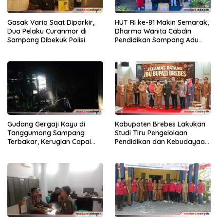
Gasak Vario Saat Diparkir,
HUT RI ke-81 Makin Semarak,
Dua Pelaku Curanmor di
Dharma Wanita Cabdin
Sampang Dibekuk Polisi
Pendidikan Sampang Adu
Kekompakan Lewat Lomba
Kereta Balon
Gudang Gergaji Kayu di
Kabupaten Brebes Lakukan
Tanggumong Sampang
Studi Tiru Pengelolaan
Terbakar, Kerugian Capai
Pendidikan dan Kebudayaan
Rp55 Juta
di Kabupaten Sumenep