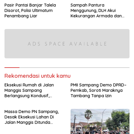
Pasir Pantai Banjar Talela
Sampah Pantura
Disorot, Polisi Ultimatum
Menggunung, DLH Akui
Penambang Liar
Kekurangan Armada dan
Tenaga
Rekomendasi untuk kamu
Eksekusi Rumah di Jalan
PMII Sampang Demo DPRD–
Manggis Sampang
Pemkab, Soroti Maraknya
Berlangsung Kondusif,
Tambang Tanpa Izin
Panitera Tegaskan Objek
Sengketa Resmi Diserahkan
Massa Demo PN Sampang,
Desak Eksekusi Lahan Di
Jalan Manggis Ditunda
karena Kasus Pidana Masih
Bergulir