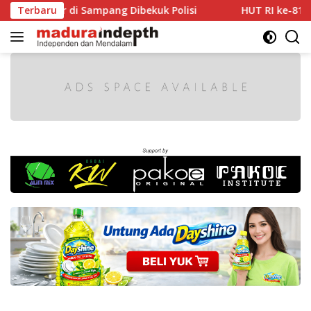
Langsung
or di Sampang Dibekuk Polisi
Terbaru
HUT RI ke-81 Makin Sem
ke
konten