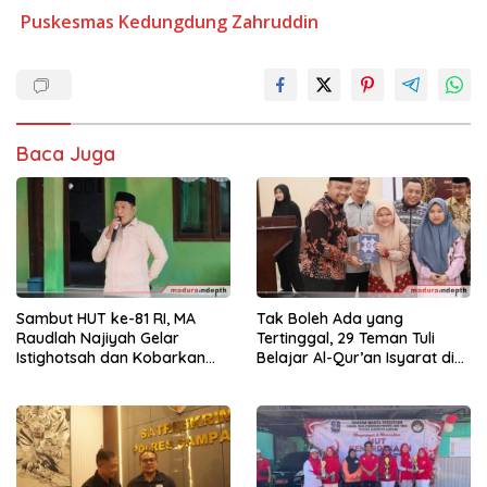
Puskesmas Kedungdung
Zahruddin
Baca Juga
Sambut HUT ke-81 RI, MA
Tak Boleh Ada yang
Raudlah Najiyah Gelar
Tertinggal, 29 Teman Tuli
Istighotsah dan Kobarkan
Belajar Al-Qur’an Isyarat di
Semangat Nasionalisme
Sampang
Siswa