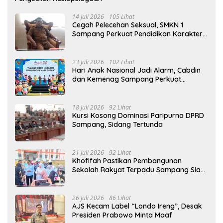
14 Juli 2026
105 Lihat
Cegah Pelecehan Seksual, SMKN 1
Sampang Perkuat Pendidikan Karakter
Sejak MPLS
23 Juli 2026
102 Lihat
Hari Anak Nasional Jadi Alarm, Cabdin
dan Kemenag Sampang Perkuat
Pencegahan Kekerasan Seksual Anak
18 Juli 2026
92 Lihat
Kursi Kosong Dominasi Paripurna DPRD
Sampang, Sidang Tertunda
21 Juli 2026
92 Lihat
Khofifah Pastikan Pembangunan
Sekolah Rakyat Terpadu Sampang Siap
Cetak Generasi Indonesia Emas
26 Juli 2026
86 Lihat
AJS Kecam Label “Londo Ireng”, Desak
Presiden Prabowo Minta Maaf