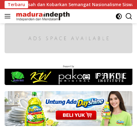
Langsung
ah dan Kobarkan Semangat Nasionalisme Siswa
Terbaru
Tak Bole
ke
konten