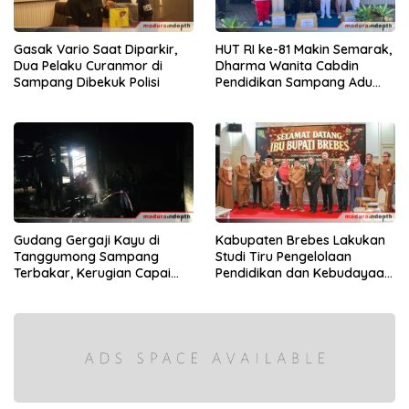
Gasak Vario Saat Diparkir,
HUT RI ke-81 Makin Semarak,
Dua Pelaku Curanmor di
Dharma Wanita Cabdin
Sampang Dibekuk Polisi
Pendidikan Sampang Adu
Kekompakan Lewat Lomba
Kereta Balon
Gudang Gergaji Kayu di
Kabupaten Brebes Lakukan
Tanggumong Sampang
Studi Tiru Pengelolaan
Terbakar, Kerugian Capai
Pendidikan dan Kebudayaan
Rp55 Juta
di Kabupaten Sumenep