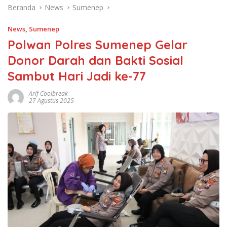
Beranda
News
Sumenep
News
,
Sumenep
Polwan Polres Sumenep Gelar
Donor Darah dan Bakti Sosial
Sambut Hari Jadi ke-77
Arif Coolbreak
27 Agustus 2025