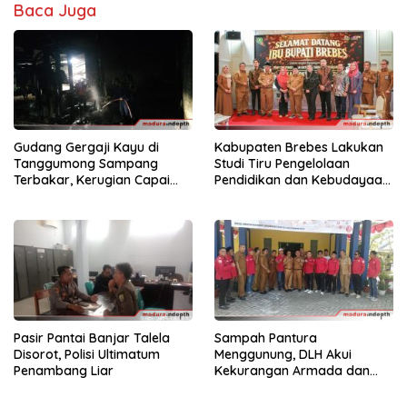
Baca Juga
Gudang Gergaji Kayu di
Kabupaten Brebes Lakukan
Tanggumong Sampang
Studi Tiru Pengelolaan
Terbakar, Kerugian Capai
Pendidikan dan Kebudayaan
Rp55 Juta
di Kabupaten Sumenep
Pasir Pantai Banjar Talela
Sampah Pantura
Disorot, Polisi Ultimatum
Menggunung, DLH Akui
Penambang Liar
Kekurangan Armada dan
Tenaga