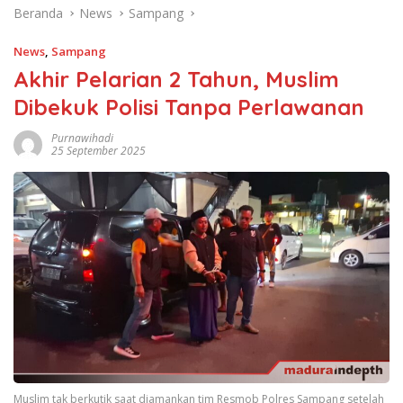
Beranda
News
Sampang
News
,
Sampang
Akhir Pelarian 2 Tahun, Muslim
Dibekuk Polisi Tanpa Perlawanan
Purnawihadi
25 September 2025
Muslim tak berkutik saat diamankan tim Resmob Polres Sampang setelah