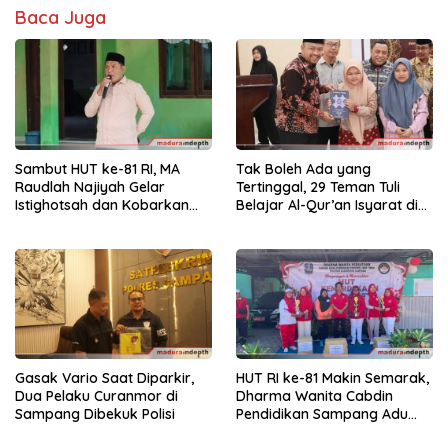
Baca Juga
Sambut HUT ke-81 RI, MA
Tak Boleh Ada yang
Raudlah Najiyah Gelar
Tertinggal, 29 Teman Tuli
Istighotsah dan Kobarkan
Belajar Al-Qur’an Isyarat di
Semangat Nasionalisme
Sampang
Siswa
Gasak Vario Saat Diparkir,
HUT RI ke-81 Makin Semarak,
Dua Pelaku Curanmor di
Dharma Wanita Cabdin
Sampang Dibekuk Polisi
Pendidikan Sampang Adu
Kekompakan Lewat Lomba