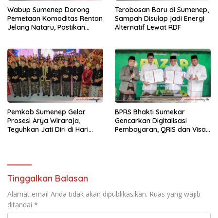
Wabup Sumenep Dorong
Terobosan Baru di Sumenep,
Pemetaan Komoditas Rentan
Sampah Disulap jadi Energi
Jelang Nataru, Pastikan
Alternatif Lewat RDF
Harga Stabil
Pemkab Sumenep Gelar
BPRS Bhakti Sumekar
Prosesi Arya Wiraraja,
Gencarkan Digitalisasi
Teguhkan Jati Diri di Hari
Pembayaran, QRIS dan Visa
Jadi ke-756
Dorong UMKM Go Digital
Tinggalkan Balasan
Alamat email Anda tidak akan dipublikasikan.
Ruas yang wajib
ditandai
*