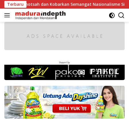
Langsung
ghotsah dan Kobarkan Semangat Nasionalisme Siswa
Terbaru
Ta
ke
konten