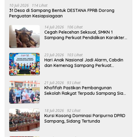
10 Juli 2026
114 Lihat
31 Desa di Sampang Bentuk DESTANA FPRB Dorong
Penguatan Kesiapsiagaan
14 Juli 2026
106 Lihat
Cegah Pelecehan Seksual, SMKN 1
Sampang Perkuat Pendidikan Karakter
Sejak MPLS
23 Juli 2026
103 Lihat
Hari Anak Nasional Jadi Alarm, Cabdin
dan Kemenag Sampang Perkuat
Pencegahan Kekerasan Seksual Anak
21 Juli 2026
93 Lihat
Khofifah Pastikan Pembangunan
Sekolah Rakyat Terpadu Sampang Siap
Cetak Generasi Indonesia Emas
18 Juli 2026
92 Lihat
Kursi Kosong Dominasi Paripurna DPRD
Sampang, Sidang Tertunda