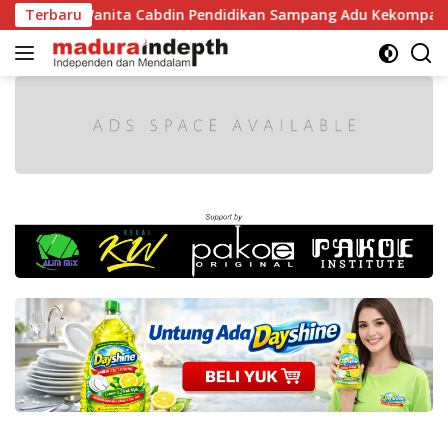
Langsung
Wanita Cabdin Pendidikan Sampang Adu Kekompakan Lewat Lom
Terbaru
ke
konten