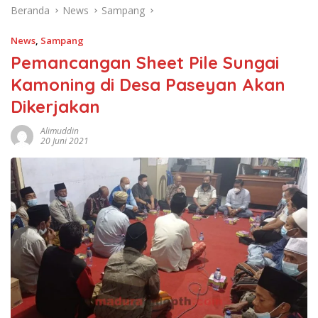
Beranda
News
Sampang
News
,
Sampang
Pemancangan Sheet Pile Sungai
Kamoning di Desa Paseyan Akan
Dikerjakan
Alimuddin
20 Juni 2021