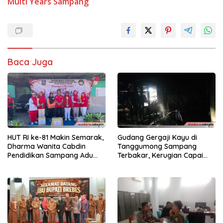
Multi Years
Sampang
Baca Juga
HUT RI ke-81 Makin Semarak,
Gudang Gergaji Kayu di
Dharma Wanita Cabdin
Tanggumong Sampang
Pendidikan Sampang Adu
Terbakar, Kerugian Capai
Kekompakan Lewat Lomba
Rp55 Juta
Kereta Balon