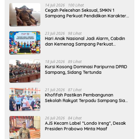
14 Juli 2026
100 Lihat
Cegah Pelecehan Seksual, SMKN 1
Sampang Perkuat Pendidikan Karakter
Sejak MPLS
23 Juli 2026
98 Lihat
Hari Anak Nasional Jadi Alarm, Cabdin
dan Kemenag Sampang Perkuat
Pencegahan Kekerasan Seksual Anak
18 Juli 2026
89 Lihat
Kursi Kosong Dominasi Paripurna DPRD
Sampang, Sidang Tertunda
21 Juli 2026
87 Lihat
Khofifah Pastikan Pembangunan
Sekolah Rakyat Terpadu Sampang Siap
Cetak Generasi Indonesia Emas
26 Juli 2026
84 Lihat
AJS Kecam Label “Londo Ireng”, Desak
Presiden Prabowo Minta Maaf