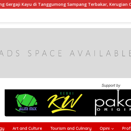
 Tanggumong Sampang Terbakar, Kerugian Capai Rp55 Juta
gy
Art and Culture
Tourism and Culinary
Opini
Profi