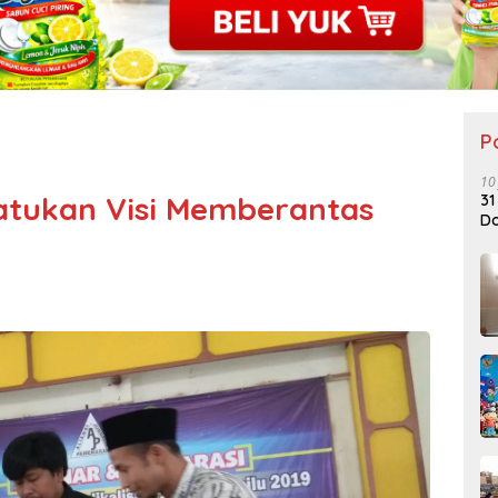
P
10
Satukan Visi Memberantas
31
Do