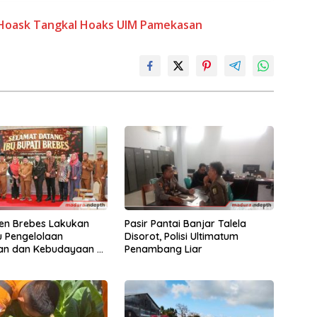
Hoask
Tangkal Hoaks
UIM Pamekasan
en Brebes Lakukan
Pasir Pantai Banjar Talela
ru Pengelolaan
Disorot, Polisi Ultimatum
an dan Kebudayaan di
Penambang Liar
en Sumenep