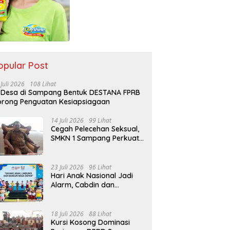
opular Post
 Juli 2026
108 Lihat
 Desa di Sampang Bentuk DESTANA FPRB
rong Penguatan Kesiapsiagaan
14 Juli 2026
99 Lihat
Cegah Pelecehan Seksual,
SMKN 1 Sampang Perkuat
Pendidikan Karakter Sejak
MPLS
23 Juli 2026
96 Lihat
Hari Anak Nasional Jadi
Alarm, Cabdin dan
Kemenag Sampang
Perkuat Pencegahan
Kekerasan Seksual Anak
18 Juli 2026
88 Lihat
Kursi Kosong Dominasi