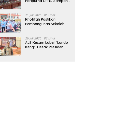
Paripurna DPRD Sampang,
Sidang Tertunda
21 Juli 2026
85 Lihat
Khofifah Pastikan
Pembangunan Sekolah
Rakyat Terpadu Sampang
Siap Cetak Generasi
Indonesia Emas
26 Juli 2026
83 Lihat
AJS Kecam Label “Londo
Ireng”, Desak Presiden
Prabowo Minta Maaf